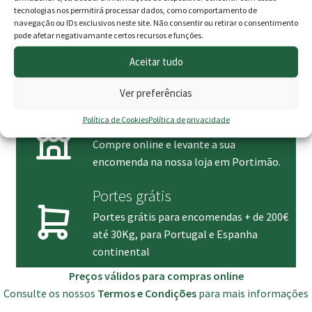
tecnologias nos permitirá processar dados, como comportamento de
navegação ou IDs exclusivos neste site. Não consentir ou retirar o consentimento
Entrega de encomendas
pode afetar negativamante certos recursos e funções.
Entregas a partir de 1 a 2 dias úteis
Aceitar tudo
Após confirmação de expedição, exceto
ilhas.
Ver preferências
Levantamento em loja
Política de Cookies
Política de privacidade
Compre online e levante a sua
encomenda na nossa loja em Portimão.
Portes grátis
Portes grátis para encomendas + de 200€
até 30Kg, para Portugal e Espanha
continental
Preços válidos para compras online
Consulte os nossos
Termos e Condições
para mais informações