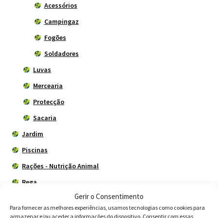
Acessórios
Campingaz
Fogões
Soldadores
Luvas
Mercearia
Protecção
Sacaria
Jardim
Piscinas
Rações - Nutrição Animal
Rega
Gerir o Consentimento
Utensílios do Lar
Para fornecer as melhores experiências, usamos tecnologias como cookies para
Vedações
armazenar e/ou aceder a informações do dispositivo. Consentir com essas