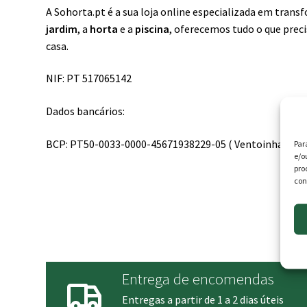
A Sohorta.pt é a sua loja online especializada em tran
jardim
, a
horta
e a
piscina
, oferecemos tudo o que prec
casa.
NIF: PT 517065142
Dados bancários:
BCP: PT50-0033-0000-45671938229-05 ( Ventoinha d`idei
Par
e/o
pro
con
Entrega de encomendas
Entregas a partir de 1 a 2 dias úteis