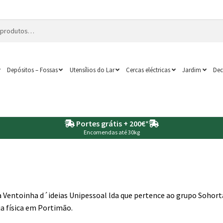
Depósitos – Fossas
Utensílios do Lar
Cercas eléctricas
Jardim
Dec
Portes grátis + 200€
*
Encomendas até 30kg
a Ventoinha d´ideias Unipessoal lda que pertence ao grupo Sohort
ja física em Portimão.