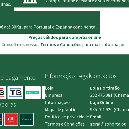
Compre online e levante a sua encomenda
ilhas.
0€ até 30Kg, para Portugal e Espanha continental
Preços válidos para compras online
Consulte os nossos
Termos e Condições
para mais informações
Informação Legal
Contactos
de pagamento
Loja
Loja Portimão
Empresa
282 475 081
(Chamada
Informações
Loja Online
adoras
Mapa de plantio
935 701 920
(Chamad
Política de privacidade
Email
Termos e Condições
geral@sohorta.pt