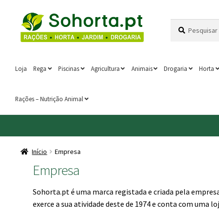
Ir
Saltar
Pesquisar
Pesquisa
para
para
por:
a
o
navegação
conteúdo
Loja
Rega
Piscinas
Agricultura
Animais
Drogaria
Horta
Rações – Nutrição Animal
Início
Empresa
Empresa
Sohorta.pt é uma marca registada e criada pela empres
exerce a sua atividade deste de 1974 e conta com uma lo