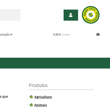
oração
0.00
€
0 itens
Produtos
a que
Agricultura
Animais