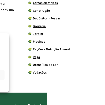
Cercas eléctricas
ra o
er em sua
Construção
Depósitos - Fossas
Drogaria
Jardim
Piscinas
Rações - Nutrição Animal
Rega
Utensílios do Lar
Vedações