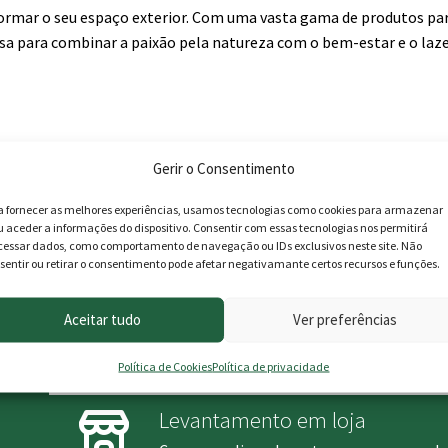
sformar o seu espaço exterior. Com uma vasta gama de produtos pa
isa para combinar a paixão pela natureza com o bem-estar e o laz
Gerir o Consentimento
as unipessoal Lda )
a fornecer as melhores experiências, usamos tecnologias como cookies para armazenar
u aceder a informações do dispositivo. Consentir com essas tecnologias nos permitirá
cessar dados, como comportamento de navegação ou IDs exclusivos neste site. Não
sentir ou retirar o consentimento pode afetar negativamante certos recursos e funções.
Aceitar tudo
Ver preferências
Política de Cookies
Política de privacidade
Levantamento em loja