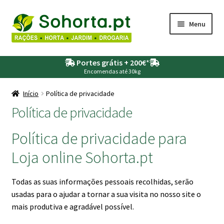
Ir
Saltar
Menu
para
para
a
o
Maximi
Agricultura
navegação
conteúdo
Portes grátis + 200€
*
submen
Encomendas até 30kg
Maximi
Animais
submen
Início
Política de privacidade
Maximi
Política de privacidade
Drogaria
submen
Maximi
Política de privacidade para
Depósitos – Fossas
submen
Loja online Sohorta.pt
Maximi
Jardim
submen
Todas as suas informações pessoais recolhidas, serão
Maximi
Piscinas
usadas para o ajudar a tornar a sua visita no nosso site o
submen
mais produtiva e agradável possível.
Maximi
Rega