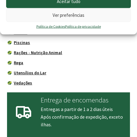
Aceitar tudo
Construção
Depósitos - Fossas
Ver preferências
Drogaria
Política de Cookies
Política de privacidade
Jardim
Piscinas
Rações - Nutrição Animal
Rega
Utensílios do Lar
Vedações
Entrega de encomendas
Entregas a partir de 1 a 2 dias úteis
Após confirmação de expedição, exceto
ilhas.