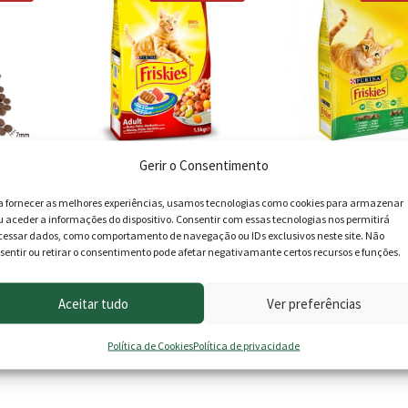
Gerir o Consentimento
g
Friskies Gato Adulto c/ Carne
Friskies Gato Adu
20kgs (Vaca, Frango e
Coelho 20kgs (C
a fornecer as melhores experiências, usamos tecnologias como cookies para armazenar
Legumes)
Frango e Legu
u aceder a informações do dispositivo. Consentir com essas tecnologias nos permitirá
cessar dados, como comportamento de navegação ou IDs exclusivos neste site. Não
O
O
O
O
0
€
45.90
€
42.90
€
45.90
€
42.
sentir ou retirar o consentimento pode afetar negativamante certos recursos e funções.
preço
preço
preço
preç
Adicionar
Adicionar
l
atual
original
atual
origi
Aceitar tudo
Ver preferências
é:
era:
é:
era:
Política de Cookies
Política de privacidade
.
22.00 €.
45.90 €.
42.90 €.
45.90