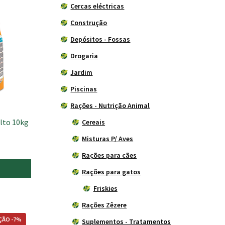
Cercas eléctricas
Construção
Depósitos - Fossas
Drogaria
Jardim
Piscinas
Rações - Nutrição Animal
lto 10kg
Cereais
Misturas P/ Aves
Rações para cães
Rações para gatos
Friskies
Rações Zêzere
ÃO -7%
Suplementos - Tratamentos