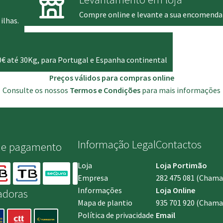
Compre online e levante a sua encomenda
ilhas.
0€ até 30Kg, para Portugal e Espanha continental
Preços válidos para compras online
Consulte os nossos
Termos e Condições
para mais informações
Informação Legal
Contactos
de pagamento
Loja
Loja Portimão
Empresa
282 475 081
(Chamada
Informações
Loja Online
adoras
Mapa de plantio
935 701 920
(Chamad
Política de privacidade
Email