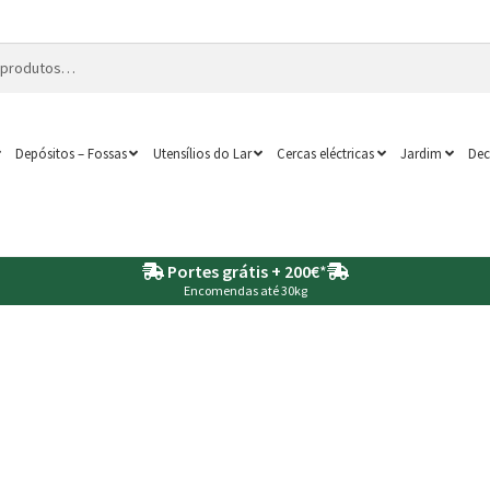
Depósitos – Fossas
Utensílios do Lar
Cercas eléctricas
Jardim
Dec
Portes grátis + 200€
*
Encomendas até 30kg