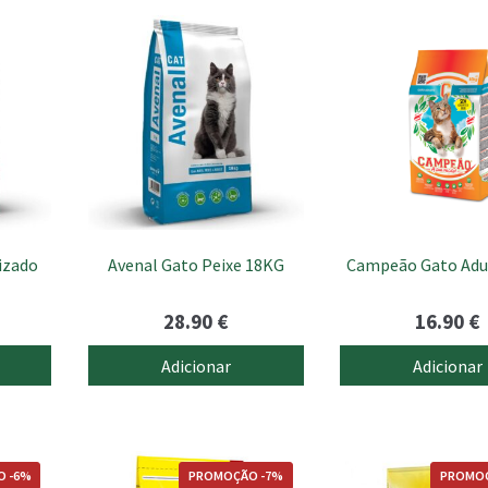
izado
Avenal Gato Peixe 18KG
Campeão Gato Adu
28.90
€
16.90
€
Adicionar
Adicionar
 -6%
PROMOÇÃO -7%
PROMOÇ