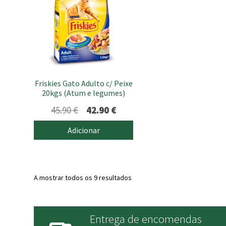
Friskies Gato Adulto c/ Peixe
20kgs (Atum e legumes)
O
O
45.90
€
42.90
€
preço
preço
Adicionar
original
atual
era:
é:
45.90 €.
42.90 €.
A mostrar todos os 9 resultados
Entrega de encomendas