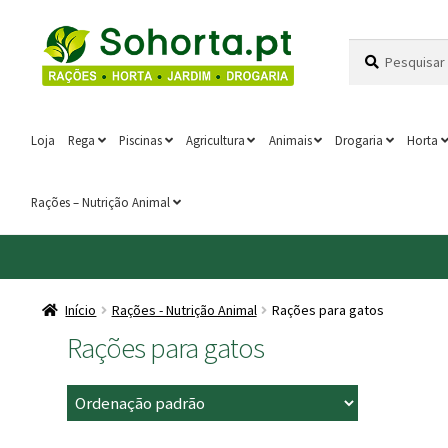
Ir
Saltar
Pesquisar
Pesquisa
para
para
por:
a
o
navegação
conteúdo
Loja
Rega
Piscinas
Agricultura
Animais
Drogaria
Horta
Rações – Nutrição Animal
Início
Rações - Nutrição Animal
Rações para gatos
Rações para gatos