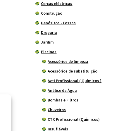
Cercas eléctricas
Construção
Depósitos - Fossas
Drogaria
Jardim
Piscinas
Acessórios de limpeza
Acessórios de substituição
Acti Profissional ( Químicos )
Análise da Água
Bombas e Filtros
Chuveiros
CTX Profissional (Químicos)
Insufláveis