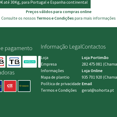
0€ até 30Kg, para Portugal e Espanha continental
Preços válidos para compras online
Consulte os nossos
Termos e Condições
para mais informações
Informação Legal
Contactos
de pagamento
Loja
Loja Portimão
Empresa
282 475 081
(Chamada
Informações
Loja Online
adoras
Mapa de plantio
935 701 920
(Chamad
Política de privacidade
Email
Termos e Condições
geral@sohorta.pt