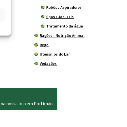
Robôs / Aspiradores
Spas / Jacuzzis
Tratamento da água
Rações - Nutrição Animal
Rega
Utensílios do Lar
Vedações
 na nossa loja em Portimão.