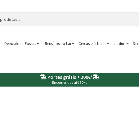
Depósitos – Fossas
Utensílios do Lar
Cercas eléctricas
Jardim
Dec
Portes grátis + 200€
*
Encomendas até 30kg