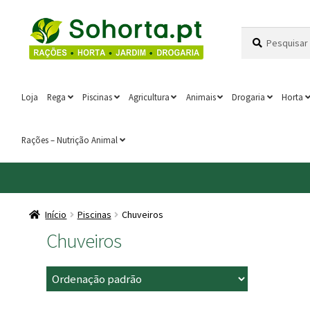
Ir
Saltar
Pesquisar
Pesquisa
para
para
por:
a
o
navegação
conteúdo
Loja
Rega
Piscinas
Agricultura
Animais
Drogaria
Horta
Rações – Nutrição Animal
Início
Piscinas
Chuveiros
Chuveiros