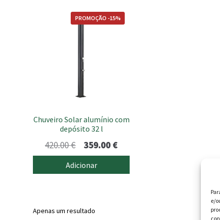
PROMOÇÃO -15%
Chuveiro Solar alumínio com
depósito 32 l
O
O
420.00
€
359.00
€
preço
preço
Adicionar
original
atual
era:
é:
Par
e/o
420.00 €.
359.00 €.
pro
Apenas um resultado
con