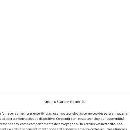
Gerir o Consentimento
a fornecer as melhores experiências, usamos tecnologias como cookies para armazenar
u aceder a informações do dispositivo. Consentir com essas tecnologias nos permitirá
cessar dados, como comportamento de navegação ou IDs exclusivos neste site. Não
sentir ou retirar o consentimento pode afetar negativamante certos recursos e funções.