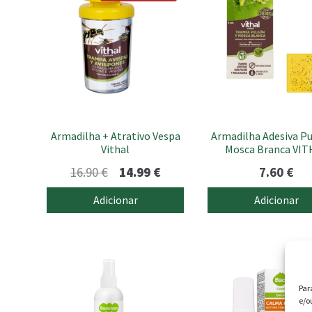
Armadilha + Atrativo Vespa
Armadilha Adesiva Pu
Vithal
Mosca Branca VIT
O
O
16.90
€
14.99
€
7.60
€
preço
preço
Adicionar
Adicionar
original
atual
era:
é:
16.90 €.
14.99 €.
Par
e/o