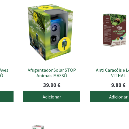
Aves
Afugentador Solar STOP
Anti Caracóis e 
SÓ
Animais MASSÓ
VITHAL
39.90
€
9.80
€
Adicionar
Adicionar