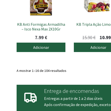
KB Anti Formigas Armadilha
KB Tripla Ação Limo
– Isco Nexa Max 2X10Gr
O
7.99
€
15.90
€
10.9
preço
Adicionar
Adicionar
origina
era:
15.90 €
A mostrar 1–16 de 104 resultados
Entrega de encomendas
Entregas a partir de 1 a 2 dias úteis
Após confirmação de expedição, exceto 