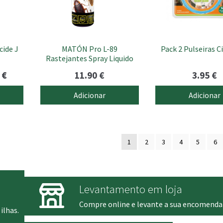
cide J
MATÓN Pro L-89
Pack 2 Pulseiras C
Rastejantes Spray Liquido
O
9
€
11.90
€
3.95
€
preço
Adicionar
Adicionar
l
atual
é:
.
10.99 €.
1
2
3
4
5
6
Levantamento em loja
Compre online e levante a sua encomenda
ilhas.