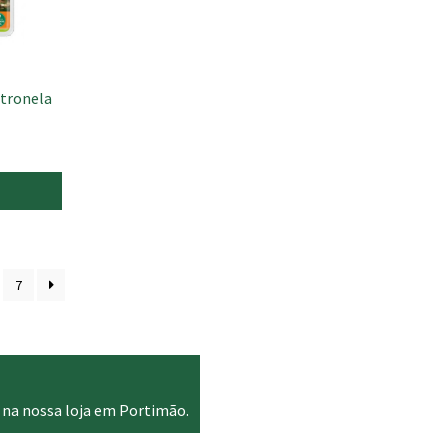
itronela
7
 na nossa loja em Portimão.