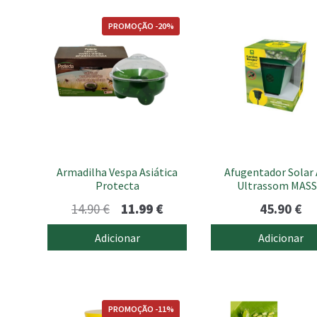
PROMOÇÃO -20%
Armadilha Vespa Asiática
Afugentador Solar 
Protecta
Ultrassom MAS
O
O
14.90
€
11.99
€
45.90
€
preço
preço
Adicionar
Adicionar
original
atual
era:
é:
14.90 €.
11.99 €.
PROMOÇÃO -11%