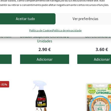
cessar dados, como comportamento de navegação ou IDs exclusivos neste site. Não
sentir ou retirar o consentimento pode afetar negativamante certos recursos e funções.
Aceitar tudo
Ver preferências
Política de Cookies
Política de privacidade
mo Roll
Difusor Suspenso Citronela 2
Gel Citronela 
Unidades
2.90
€
3.60
€
Adicionar
Adicionar
 -31%