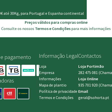
0€ até 30Kg, para Portugal e Espanha continental
Preços válidos para compras online
Consulte os nossos
Termos e Condições
para mais informações
Informação Legal
Contactos
de pagamento
Loja
Loja Portimão
Empresa
282 475 081
(Chamada
Informações
Loja Online
adoras
Mapa de plantio
935 701 920
(Chamad
Política de privacidade
Email
Termos e Condições
geral@sohorta.pt