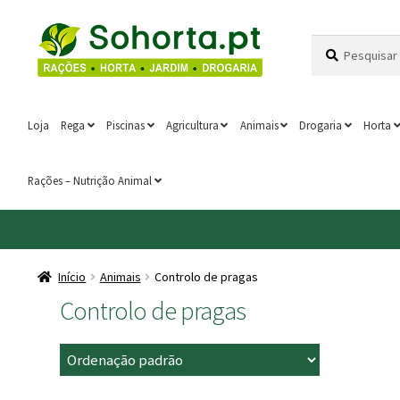
Ir
Saltar
Pesquisar
Pesquisa
para
para
por:
a
o
navegação
conteúdo
Loja
Rega
Piscinas
Agricultura
Animais
Drogaria
Horta
Rações – Nutrição Animal
Início
Animais
Controlo de pragas
Controlo de pragas