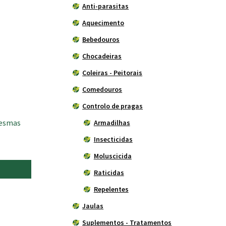
Anti-parasitas
Aquecimento
Bebedouros
Chocadeiras
Coleiras - Peitorais
Comedouros
Controlo de pragas
Lesmas
Armadilhas
Insecticidas
Moluscicida
Raticidas
Repelentes
Jaulas
Suplementos - Tratamentos