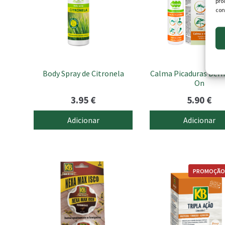
pro
con
Body Spray de Citronela
Calma Picaduras Der
On
3.95
€
5.90
€
Adicionar
Adicionar
PROMOÇÃO