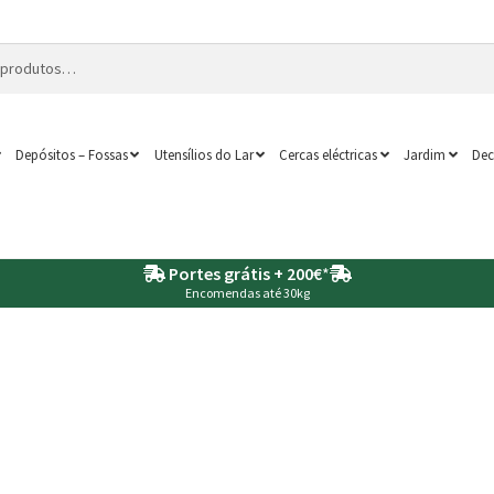
Depósitos – Fossas
Utensílios do Lar
Cercas eléctricas
Jardim
Dec
Portes grátis + 200€
*
Encomendas até 30kg