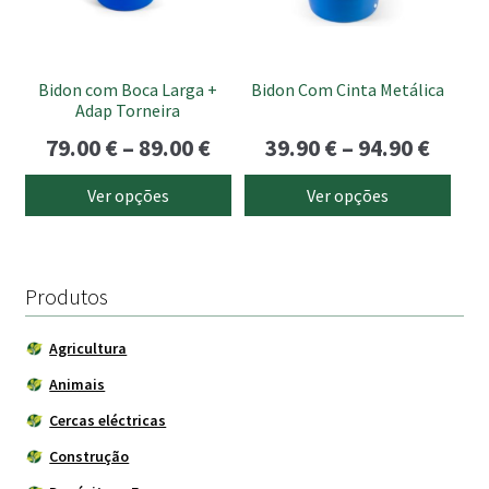
options
options
may
may
be
be
Bidon com Boca Larga +
Bidon Com Cinta Metálica
chosen
chosen
Adap Torneira
on
on
Price
Price
79.00
€
–
89.00
€
39.90
€
–
94.90
€
the
the
range:
range
product
product
Ver opções
Ver opções
page
page
79.00 €
39.90
through
thro
89.00 €
94.90
Produtos
Agricultura
Animais
Cercas eléctricas
Construção