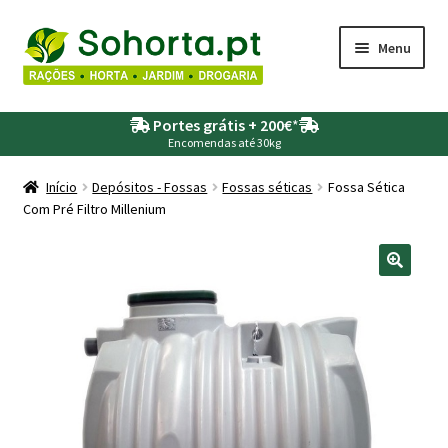
Ir
Saltar
Menu
para
para
a
o
Maximi
Agricultura
navegação
conteúdo
Portes grátis + 200€
*
submen
Encomendas até 30kg
Maximi
Animais
submen
Início
Depósitos - Fossas
Fossas séticas
Fossa Sética
Com Pré Filtro Millenium
Maximi
Drogaria
submen
Maximi
Depósitos – Fossas
submen
Maximi
Jardim
submen
Maximi
Piscinas
submen
Maximi
Rega