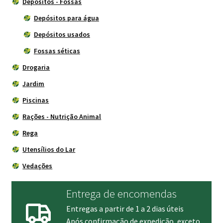
Depósitos - Fossas
Depósitos para água
Depósitos usados
Fossas séticas
Drogaria
Jardim
Piscinas
Rações - Nutrição Animal
Rega
Utensílios do Lar
Vedações
Entrega de encomendas
Entregas a partir de 1 a 2 dias úteis
Após confirmação de expedição, exceto