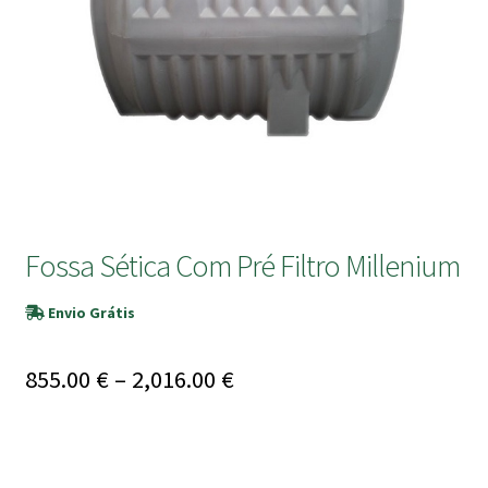
submen
Fossa Sética Com Pré Filtro Millenium
Envio Grátis
Price
855.00
€
–
2,016.00
€
range:
855.00 €