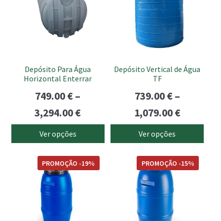
multiple
multiple
variants.
variants.
The
The
options
options
may
may
be
be
Depósito Para Água
Depósito Vertical de Água
chosen
chosen
Horizontal Enterrar
TF
on
on
749.00
€
–
739.00
€
–
the
the
Price
Price
3,294.00
€
1,079.00
€
product
product
page
page
range:
range:
Ver opções
Ver opções
749.00 €
739.00 €
This
This
through
through
PROMOÇÃO -19%
PROMOÇÃO -15%
product
product
3,294.00 €
1,079.00
has
has
multiple
multiple
variants.
variants.
The
The