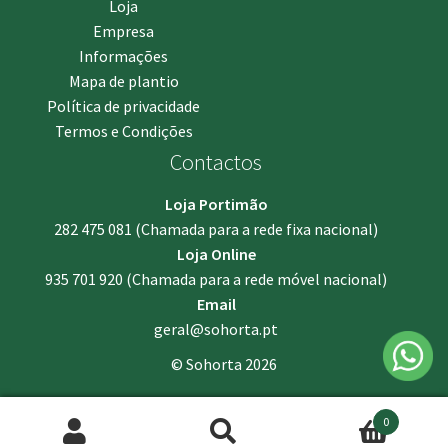
Loja
Empresa
Informações
Mapa de plantio
Política de privacidade
Termos e Condições
Contactos
Loja Portimão
282 475 081
(Chamada para a rede fixa nacional)
Loja Online
935 701 920
(Chamada para a rede móvel nacional)
Email
geral@sohorta.pt
© Sohorta 2026
0
Pesquisar
Pesquisa