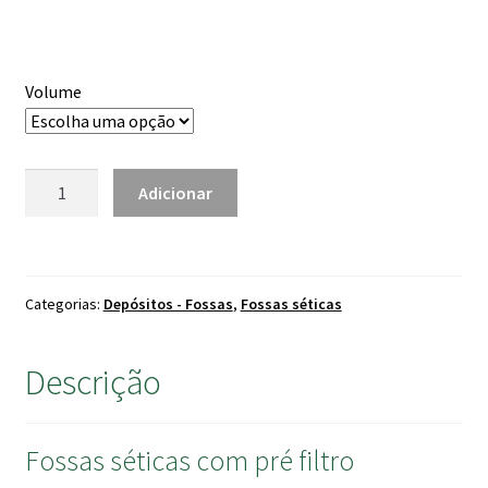
through
2,016.00 €
Volume
Quantidade
Adicionar
de
Fossa
Sética
Com
Categorias:
Depósitos - Fossas
,
Fossas séticas
Pré
Filtro
Millenium
Descrição
Fossas séticas com pré filtro