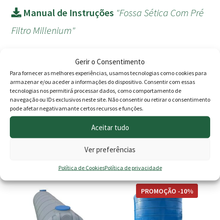
Manual de Instruções
"Fossa Sética Com Pré
Filtro Millenium"
Gerir o Consentimento
Avaliações
Para fornecer as melhores experiências, usamos tecnologias como cookies para
armazenar e/ou aceder a informações do dispositivo. Consentir com essas
tecnologias nos permitirá processar dados, como comportamento de
navegação ou IDs exclusivos neste site. Não consentir ou retirar o consentimento
pode afetar negativamante certos recursos e funções.
Ainda não existem avaliações.
Aceitar tudo
Apenas clientes com sessão iniciada que compraram este
produto podem deixar opinião.
Ver preferências
Política de Cookies
Política de privacidade
This
This
PROMOÇÃO -10%
product
product
has
has