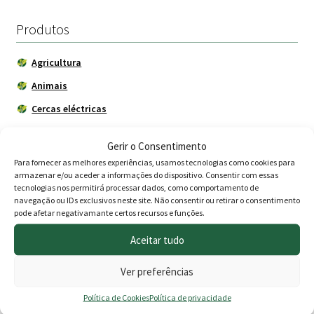
Produtos
Agricultura
Animais
Cercas eléctricas
Construção
Gerir o Consentimento
Depósitos - Fossas
Para fornecer as melhores experiências, usamos tecnologias como cookies para
armazenar e/ou aceder a informações do dispositivo. Consentir com essas
Drogaria
tecnologias nos permitirá processar dados, como comportamento de
navegação ou IDs exclusivos neste site. Não consentir ou retirar o consentimento
Jardim
pode afetar negativamante certos recursos e funções.
Adubos
Aceitar tudo
Árvores de Jardim
Ver preferências
BBQ - Churrasco
Decoração
Política de Cookies
Política de privacidade