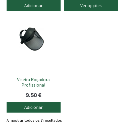
range
product
Adicionar
Ver opções
page
13.90
thro
14.50
Viseira Roçadora
Profissional
9.50
€
Adicionar
A mostrar todos os 7 resultados