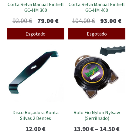
Corta Relva Manual Einhell
Corta Relva Manual Einhell
GC-HM 300
GC-HM 400
O
O
O
O
92.00
€
79.00
€
104.00
€
93.00
€
preço
preço
preço
preç
Esgotado
Esgotado
original
atual
original
atua
This
era:
é:
era:
é:
product
92.00 €.
79.00 €.
104.00 €.
93.00
has
multiple
variants.
The
options
may
be
Disco Roçadora Konta
Rolo Fio Nylon Nylsaw
chosen
Silvas 2 Dentes
(Serrilhado)
on
Price
12.00
€
13.90
€
–
14.50
€
the