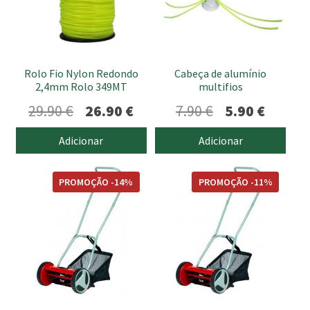
submen
Rolo Fio Nylon Redondo
Cabeça de alumínio
2,4mm Rolo 349MT
multifios
O
O
O
O
29.90
€
26.90
€
7.90
€
5.90
€
preço
preço
preço
preço
Adicionar
Adicionar
original
atual
original
atual
era:
é:
era:
é:
PROMOÇÃO -14%
PROMOÇÃO -11%
29.90 €.
26.90 €.
7.90 €.
5.90 €.