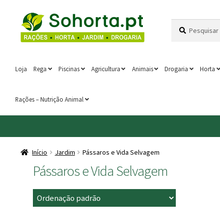
Ir
Saltar
Pesquisar
Pesquisa
para
para
por:
a
o
navegação
conteúdo
Loja
Rega
Piscinas
Agricultura
Animais
Drogaria
Horta
Rações – Nutrição Animal
Início
Jardim
Pássaros e Vida Selvagem
Pássaros e Vida Selvagem