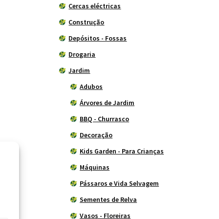
Cercas eléctricas
Construção
Depósitos - Fossas
Drogaria
Jardim
Adubos
Árvores de Jardim
BBQ - Churrasco
Decoração
Kids Garden - Para Crianças
Máquinas
Pássaros e Vida Selvagem
Sementes de Relva
Vasos - Floreiras