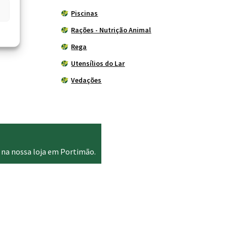
Piscinas
Rações - Nutrição Animal
Rega
Utensílios do Lar
Vedações
 na nossa loja em Portimão.