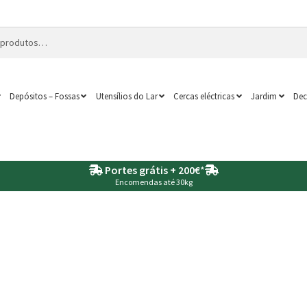
Depósitos – Fossas
Utensílios do Lar
Cercas eléctricas
Jardim
Dec
Portes grátis + 200€
*
Encomendas até 30kg