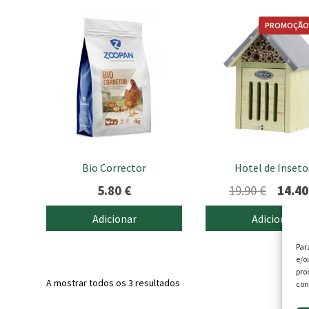
PROMOÇÃO
Bio Corrector
Hotel de Inseto
O
5.80
€
19.90
€
14.4
preço
Adicionar
Adicionar
origina
Par
era:
e/o
19.90 €
pro
A mostrar todos os 3 resultados
con