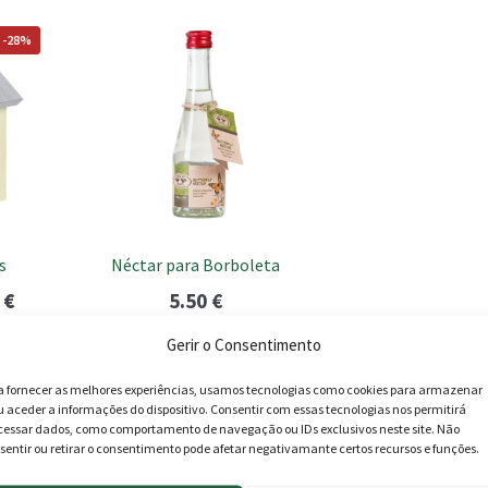
 -28%
s
Néctar para Borboleta
O
0
€
5.50
€
preço
Gerir o Consentimento
Adicionar
l
atual
a fornecer as melhores experiências, usamos tecnologias como cookies para armazenar
é:
u aceder a informações do dispositivo. Consentir com essas tecnologias nos permitirá
.
14.40 €.
cessar dados, como comportamento de navegação ou IDs exclusivos neste site. Não
sentir ou retirar o consentimento pode afetar negativamante certos recursos e funções.