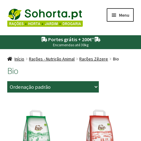
Ir
Saltar
Menu
para
para
a
o
Maximi
Agricultura
navegação
conteúdo
Portes grátis + 200€
*
submen
Encomendas até 30kg
Maximi
Animais
submen
Início
Rações - Nutrição Animal
Rações Zêzere
Bio
Maximi
Bio
Drogaria
submen
Maximi
Depósitos – Fossas
submen
Maximi
Jardim
This
This
submen
product
product
Maximi
Piscinas
has
has
submen
multiple
multiple
Maximi
Rega
variants.
variants.