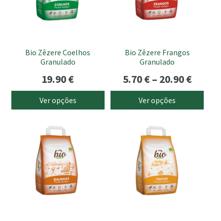
submen
The
The
options
options
may
may
be
be
Bio Zêzere Coelhos
Bio Zêzere Frangos
chosen
chosen
Granulado
Granulado
on
on
Price
19.90
€
5.70
€
–
20.90
€
the
the
range
product
product
Ver opções
Ver opções
page
page
5.70 €
This
This
throu
product
product
20.90 
has
has
multiple
multiple
variants.
variants.
The
The
options
options
may
may