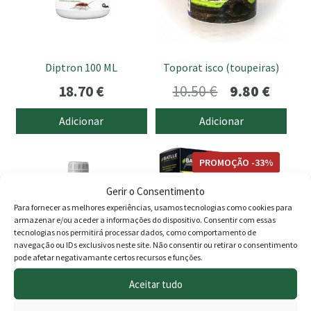
Diptron 100 ML
Toporat isco (toupeiras)
O
O
18.70
€
10.50
€
9.80
€
preço
preço
Adicionar
Adicionar
original
atual
era:
é:
PROMOÇÃO -33%
10.50 €.
9.80 €
Gerir o Consentimento
Para fornecer as melhores experiências, usamos tecnologias como cookies para
armazenar e/ou aceder a informações do dispositivo. Consentir com essas
tecnologias nos permitirá processar dados, como comportamento de
navegação ou IDs exclusivos neste site. Não consentir ou retirar o consentimento
pode afetar negativamante certos recursos e funções.
Aceitar tudo
Diacigen Max 50ml
Repelente de Aves Batlle