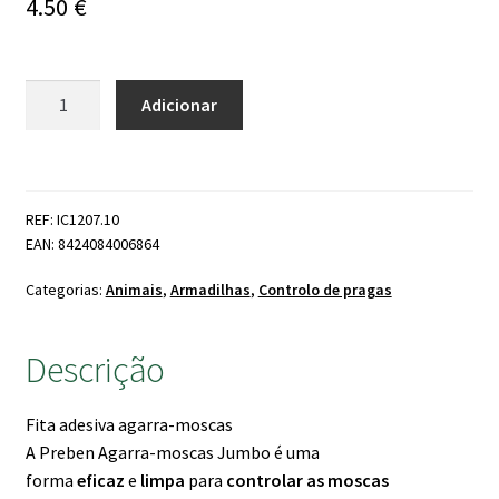
4.50
€
Quantidade
Adicionar
de
Barra
Com
Cola
REF: IC1207.10
Apanha
EAN: 8424084006864
Moscas
Jumbo
Categorias:
Animais
,
Armadilhas
,
Controlo de pragas
Massó
Descrição
Fita adesiva agarra-moscas
A Preben Agarra-moscas Jumbo é uma
forma
eficaz
e
limpa
para
controlar as moscas