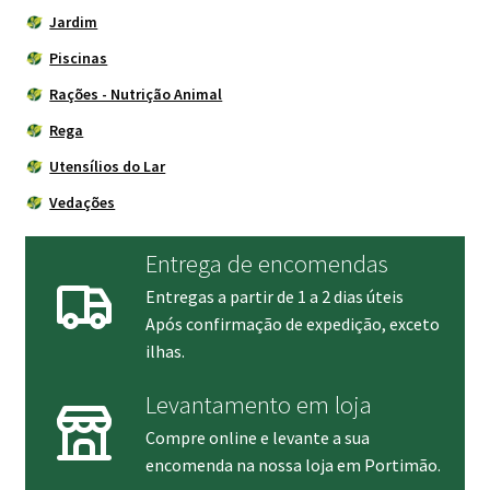
Jardim
Piscinas
Rações - Nutrição Animal
Rega
Utensílios do Lar
Vedações
Entrega de encomendas
Entregas a partir de 1 a 2 dias úteis
Após confirmação de expedição, exceto
ilhas.
Levantamento em loja
Compre online e levante a sua
encomenda na nossa loja em Portimão.