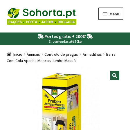
Ir
Saltar
Menu
para
para
a
o
Maximi
Agricultura
navegação
conteúdo
Portes grátis + 200€
*
submen
Encomendas até 30kg
Maximi
Animais
submen
Início
Animais
Controlo de pragas
Armadilhas
Barra
Com Cola Apanha Moscas Jumbo Massó
Maximi
Drogaria
submen
Maximi
Depósitos – Fossas
submen
Maximi
Jardim
submen
Maximi
Piscinas
submen
Maximi
Rega