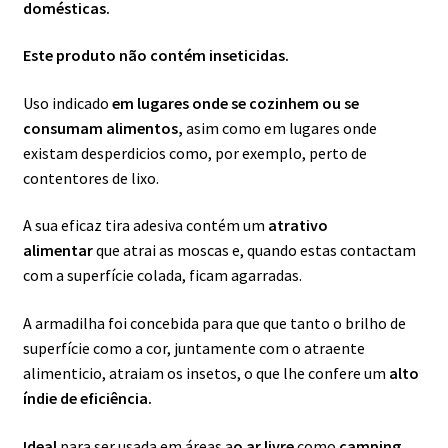
domésticas.
Este produto não contém inseticidas.
Uso indicado
em lugares onde se cozinhem ou se
consumam alimentos,
asim como em lugares onde
existam desperdicios como, por exemplo, perto de
contentores de lixo.
A sua eficaz tira adesiva contém um
atrativo
alimentar
que atrai as moscas e, quando estas contactam
com a superfície colada, ficam agarradas.
A armadilha foi concebida para que que tanto o brilho de
superfície como a cor, juntamente com o atraente
alimenticio, atraiam os insetos, o que lhe confere um
alto
índie de eficiência.
Ideal
para ser usada em áreas a
o ar livre
como
camping,