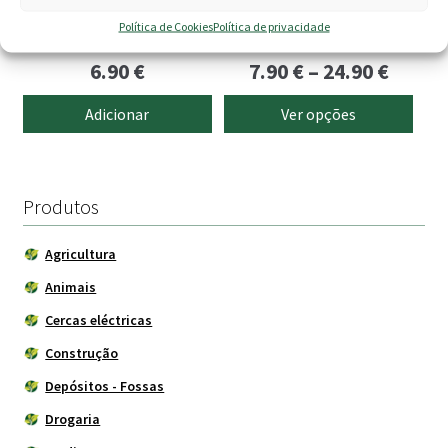
be
Tomada eléctrica com
Interruptor de nível
Política de Cookies
Política de privacidade
chosen
temporizador 24h
on
Price
6.90
€
7.90
€
–
24.90
€
the
range
product
Adicionar
Ver opções
page
7.90 €
throu
24.90 
Produtos
Agricultura
Animais
Cercas eléctricas
Construção
Depósitos - Fossas
Drogaria