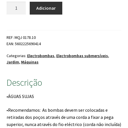
original
atual
Quantidade
Adicionar
de
era:
é:
Bomba
74.80 €.
63.60 €.
Submersível
MGD
REF: MQJ 0178.10
Águas
EAN: 5602225690414
Sujas
750w
Categorias:
Electrobombas
,
Electrobombas submersíveis
,
Jardim
,
Máquinas
Descrição
•
ÁGUAS SUJAS
•
Recomendamos: As bombas devem ser colocadas e
retiradas dos poços através de uma corda a fixar a pega
superior, nunca através do fio eléctrico (corda não incluída)