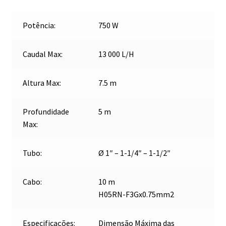
Potência:
750 W
Caudal Max:
13 000 L/H
Altura Max:
7.5 m
Profundidade
5 m
Max:
Tubo:
Ø 1″ – 1-1/4″ – 1-1/2″
Cabo:
10 m
H05RN-F3Gx0.75mm2
Especificações:
Dimensão Máxima das