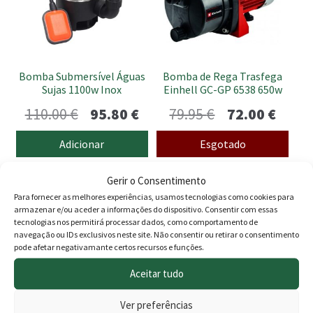
Bomba Submersível Águas
Bomba de Rega Trasfega
Sujas 1100w Inox
Einhell GC-GP 6538 650w
O
O
O
O
110.00
€
95.80
€
79.95
€
72.00
€
preço
preço
preço
preço
Adicionar
Esgotado
original
atual
original
atual
This
Gerir o Consentimento
era:
é:
era:
é:
product
Para fornecer as melhores experiências, usamos tecnologias como cookies para
110.00 €.
95.80 €.
79.95 €.
72.00 
armazenar e/ou aceder a informações do dispositivo. Consentir com essas
has
tecnologias nos permitirá processar dados, como comportamento de
multiple
navegação ou IDs exclusivos neste site. Não consentir ou retirar o consentimento
variants.
pode afetar negativamante certos recursos e funções.
The
Aceitar tudo
options
may
Ver preferências