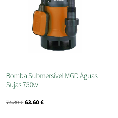
submen
Bomba Submersível MGD Águas
Sujas 750w
O
O
74.80
€
63.60
€
preço
preço