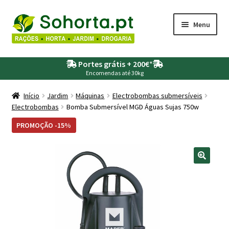
Ir
Saltar
Menu
para
para
a
o
Maximi
Agricultura
navegação
conteúdo
Portes grátis + 200€
*
submen
Encomendas até 30kg
Maximi
Animais
submen
Início
Jardim
Máquinas
Electrobombas submersíveis
Electrobombas
Bomba Submersível MGD Águas Sujas 750w
Maximi
Drogaria
submen
PROMOÇÃO -15%
Maximi
Depósitos – Fossas
submen
Maximi
Jardim
submen
Maximi
Piscinas
submen
Maximi
Rega