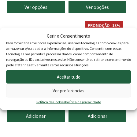
range:
rang
product
product
Ver opções
Ver opções
page
page
23.00 €
69.00
through
thro
PROMOÇÃO -13%
34.90 €
108.0
Gerir o Consentimento
Para fornecer as melhores experiências, usamos tecnologias como cookies para
armazenar e/ou aceder a informações do dispositivo. Consentir com essas
tecnologias nos permitirá processar dados, como comportamento de
navegação ou IDs exclusivos neste site. Não consentir ou retirar o consentimento
pode afetar negativamante certos recursos e funções.
Aceitar tudo
Tampão P/ Fita de Rega
Programador Hunter
Ver preferências
c/válvula NODE 100 Valve-B
O
O
0.42
€
110.00
€
96.00
€
Política de Cookies
Política de privacidade
preço
preç
Adicionar
Adicionar
original
atua
era:
é: