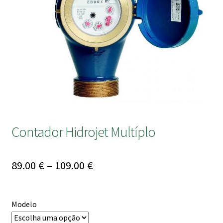
submen
Contador Hidrojet Multíplo
Price
89.00
€
–
109.00
€
range:
89.00 €
Modelo
through