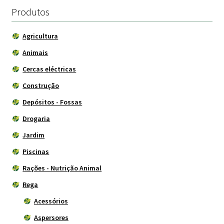
110.00 €.
96.00
Produtos
Agricultura
Animais
Cercas eléctricas
Construção
Depósitos - Fossas
Drogaria
Jardim
Piscinas
Rações - Nutrição Animal
Rega
Acessórios
Aspersores