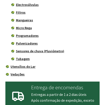
Electroválvulas
Filtros
Mangueiras
Micro Rega
Programadores
Pulverizadores
Sensores de chuva (Pluviómetro)
Tubagem
Utensílios do Lar
Vedações
Entrega de encomendas
Entregas a partir de 1 a 2 dias úteis
Após confirmação de expedição, exceto