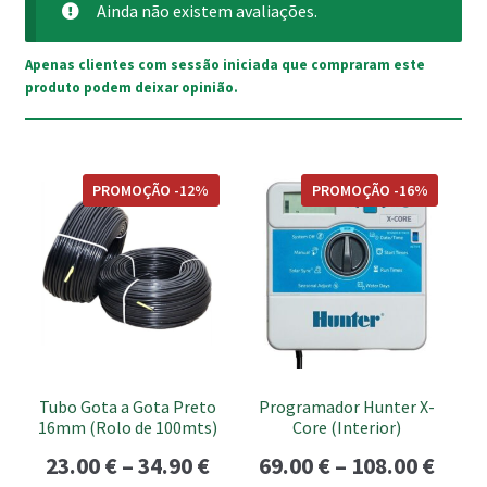
Ainda não existem avaliações.
Apenas clientes com sessão iniciada que compraram este
produto podem deixar opinião.
This
This
PROMOÇÃO -12%
PROMOÇÃO -16%
product
product
has
has
multiple
multiple
variants.
variants.
The
The
options
options
may
may
be
be
Tubo Gota a Gota Preto
Programador Hunter X-
chosen
chosen
16mm (Rolo de 100mts)
Core (Interior)
on
on
Price
Price
23.00
€
–
34.90
€
69.00
€
–
108.00
€
the
the