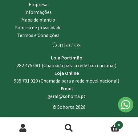
Empresa
Informações
Mapa de plantio
Política de privacidade
Termos e Condições
Contactos
Loja Portimão
282 475 081
(Chamada para a rede fixa nacional)
Loja Online
935 701 920
(Chamada para a rede móvel nacional)
Email
geral@sohorta.pt
© Sohorta 2026
0
Pesquisar
Pesquisa