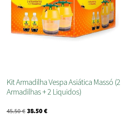
submen
Kit Armadilha Vespa Asiática Massó (2
Armadilhas + 2 Liquidos)
O
O
45.50
€
38.50
€
preço
preço