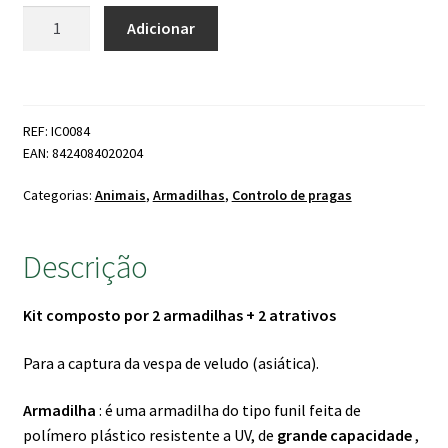
original
atual
Quantidade
Adicionar
de
era:
é:
Kit
45.50 €.
38.50 €.
Armadilha
Vespa
REF: IC0084
Asiática
EAN: 8424084020204
Massó
(2
Categorias:
Animais
,
Armadilhas
,
Controlo de pragas
Armadilhas
+
Descrição
2
Liquidos)
Kit composto por 2 armadilhas + 2 atrativos
Para a captura da vespa de veludo (asiática).
Armadilha
: é uma armadilha do tipo funil feita de
polímero plástico resistente a UV, de
grande capacidade
,