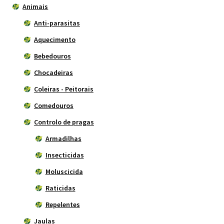
Animais
Anti-parasitas
Aquecimento
Bebedouros
Chocadeiras
Coleiras - Peitorais
Comedouros
Controlo de pragas
Armadilhas
Insecticidas
Moluscicida
Raticidas
Repelentes
Jaulas