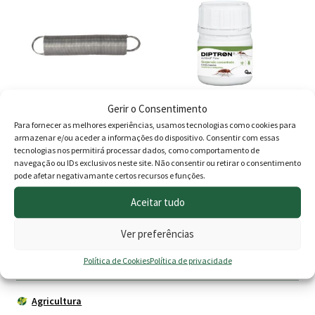
12.80 €
25.00
Gerir o Consentimento
Para fornecer as melhores experiências, usamos tecnologias como cookies para
Mola Porta Cerca Eléctrica
Diptron 100 ML
armazenar e/ou aceder a informações do dispositivo. Consentir com essas
extensível até 4M
tecnologias nos permitirá processar dados, como comportamento de
navegação ou IDs exclusivos neste site. Não consentir ou retirar o consentimento
7.60
€
18.70
€
pode afetar negativamante certos recursos e funções.
Aceitar tudo
Adicionar
Adicionar
Ver preferências
Política de Cookies
Política de privacidade
Produtos
Agricultura