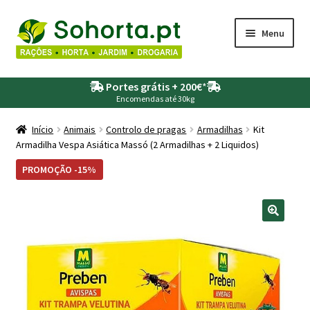
Ir
Saltar
Menu
para
para
a
o
Maximi
Agricultura
navegação
conteúdo
Portes grátis + 200€
*
submen
Encomendas até 30kg
Maximi
Animais
submen
Início
Animais
Controlo de pragas
Armadilhas
Kit
Armadilha Vespa Asiática Massó (2 Armadilhas + 2 Liquidos)
Maximi
Drogaria
submen
PROMOÇÃO -15%
Maximi
Depósitos – Fossas
submen
Maximi
Jardim
submen
Maximi
Piscinas
submen
Maximi
Rega