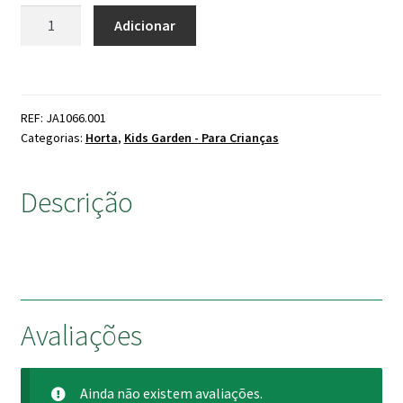
original
atual
Quantidade
Adicionar
de
era:
é:
Kit
12.90 €.
11.61 €.
Jardim
Criança
REF: JA1066.001
3
Categorias:
Horta
,
Kids Garden - Para Crianças
Ferramentas
VERDEMAX
Descrição
Avaliações
Ainda não existem avaliações.