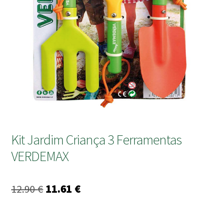
submen
Kit Jardim Criança 3 Ferramentas
VERDEMAX
O
O
12.90
€
11.61
€
preço
preço