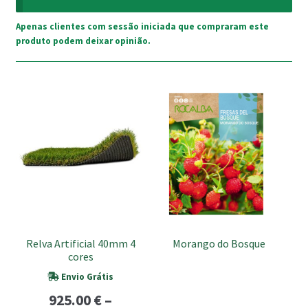
Apenas clientes com sessão iniciada que compraram este
produto podem deixar opinião.
This
product
has
multiple
variants.
The
options
may
be
Relva Artificial 40mm 4
Morango do Bosque
chosen
cores
on
Envio Grátis
the
925.00
€
–
product