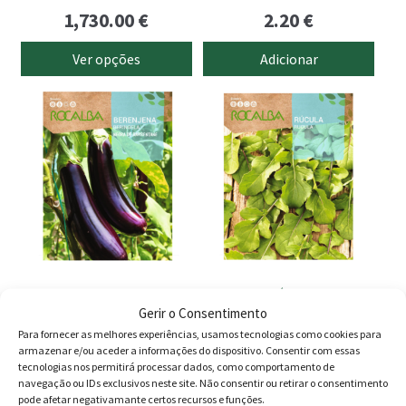
Price
page
1,730.00
€
2.20
€
range:
Ver opções
Adicionar
925.00 €
through
1,730.00 €
Beringela Negra de
Rúcula
Barbentane
Gerir o Consentimento
Para fornecer as melhores experiências, usamos tecnologias como cookies para
1.49
€
1.59
€
armazenar e/ou aceder a informações do dispositivo. Consentir com essas
tecnologias nos permitirá processar dados, como comportamento de
Adicionar
Adicionar
navegação ou IDs exclusivos neste site. Não consentir ou retirar o consentimento
pode afetar negativamante certos recursos e funções.