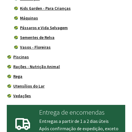
Kids Garden - Para Crianças
Máquinas
Pássaros e Vida Selvagem
Sementes de Relva
Vasos - Floreiras
Piscinas
Rações - Nutrição Animal
Rega
Utensílios do Lar
Vedações
Entrega de encomendas
Entregas a partir de 1 a 2 dias úteis
Após confirmação de expedição, exceto