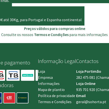
ilhas.
0€ até 30Kg, para Portugal e Espanha continental
Preços válidos para compras online
Consulte os nossos
Termos e Condições
para mais informações
Informação Legal
Contactos
de pagamento
Loja
Loja Portimão
Empresa
282 475 081
(Chamada
Informações
Loja Online
adoras
Mapa de plantio
935 701 920
(Chamad
Política de privacidade
Email
Termos e Condições
geral@sohorta.pt