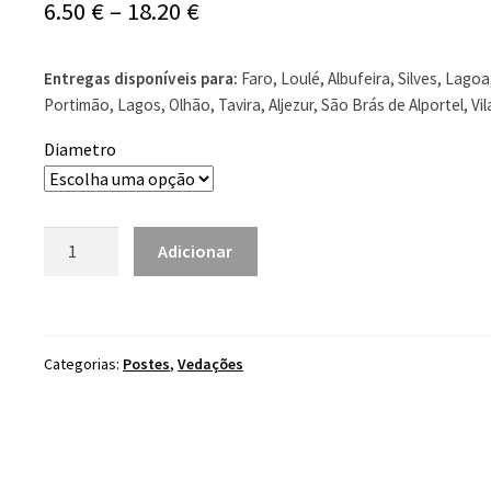
Price
6.50
€
–
18.20
€
range:
Entregas disponíveis para:
Faro, Loulé, Albufeira, Silves, Lagoa
6.50 €
Portimão, Lagos, Olhão, Tavira, Aljezur, São Brás de Alportel, Vi
through
Diametro
18.20 €
Quantidade
Adicionar
de
Poste
de
Pinho
Categorias:
Postes
,
Vedações
Tratado
2,50mt