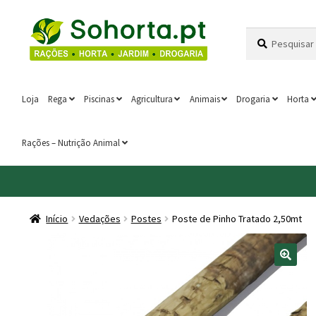
Ir
Saltar
Pesquisar
Pesquisa
para
para
por:
a
o
navegação
conteúdo
Loja
Rega
Piscinas
Agricultura
Animais
Drogaria
Horta
Rações – Nutrição Animal
Início
Vedações
Postes
Poste de Pinho Tratado 2,50mt