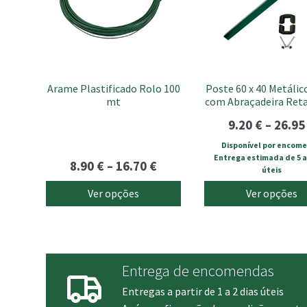
The
The
options
options
may
may
be
be
chosen
chosen
Arame Plastificado Rolo 100
Poste 60 x 40 Metálic
on
on
mt
com Abraçadeira Ret
the
the
product
product
9.20
€
–
26.9
page
page
Disponível por encom
Entrega estimada de 5 a 
Price
8.90
€
–
16.70
€
úteis
range:
Ver opções
Ver opções
8.90 €
through
16.70 €
Entrega de encomendas
Entregas a partir de 1 a 2 dias úteis