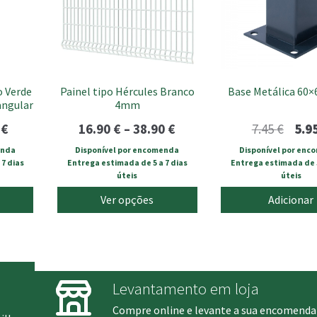
The
options
may
be
chosen
o Verde
Painel tipo Hércules Branco
Base Metálica 60×
on
angular
4mm
the
product
Price
Price
O
5
€
16.90
€
–
38.90
€
7.45
€
5.9
page
range:
range:
preç
enda
Disponível por encomenda
Disponível por enc
7 dias
Entrega estimada de 5 a 7 dias
Entrega estimada de 5
9.20 €
16.90 €
origi
úteis
úteis
through
through
era:
Ver opções
Adicionar
26.95 €
38.90 €
7.45 
Levantamento em loja
Compre online e levante a sua encomenda