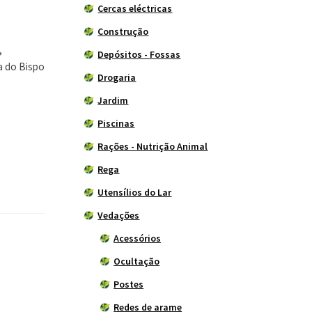
Cercas eléctricas
Construção
,
Depósitos - Fossas
la do Bispo
Drogaria
Jardim
Piscinas
Rações - Nutrição Animal
Rega
Utensílios do Lar
Vedações
Acessórios
Ocultação
Postes
Redes de arame