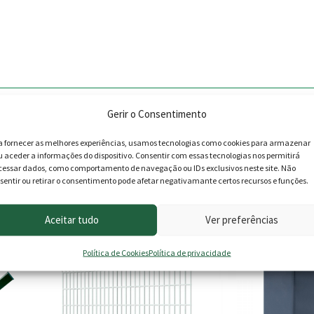
Gerir o Consentimento
a fornecer as melhores experiências, usamos tecnologias como cookies para armazenar
u aceder a informações do dispositivo. Consentir com essas tecnologias nos permitirá
cessar dados, como comportamento de navegação ou IDs exclusivos neste site. Não
sentir ou retirar o consentimento pode afetar negativamante certos recursos e funções.
roduto podem deixar opinião.
Aceitar tudo
Ver preferências
This
Política de Cookies
Política de privacidade
PROMOÇÃO -15%
PROMOÇ
product
has
multiple
variants.