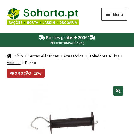
Ir
Saltar
Menu
para
para
a
o
Maximi
Agricultura
navegação
conteúdo
Portes grátis + 200€
*
submen
Encomendas até 30kg
Maximi
Animais
submen
Início
Cercas eléctricas
Acessórios
Isoladores e Fios
Animais
Punho
Maximi
Drogaria
submen
PROMOÇÃO -28%
Maximi
Depósitos – Fossas
submen
Maximi
Jardim
submen
Maximi
Piscinas
submen
Maximi
Rega