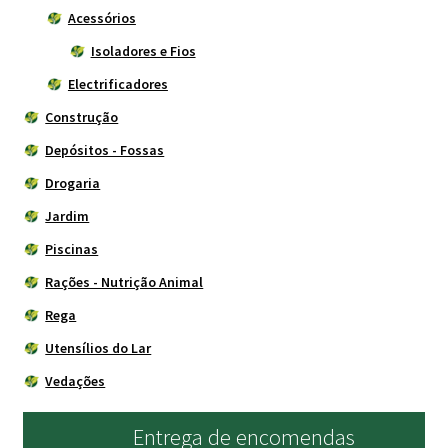
Acessórios
Isoladores e Fios
Electrificadores
Construção
Depósitos - Fossas
Drogaria
Jardim
Piscinas
Rações - Nutrição Animal
Rega
Utensílios do Lar
Vedações
Entrega de encomendas