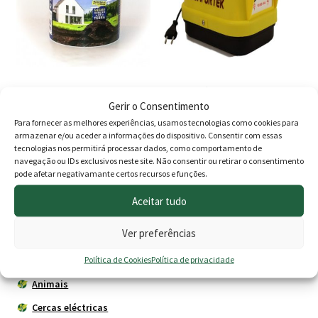
Toporat isco (toupeiras)
Cerca Eléctrica Confortek
7000 7jouls 230v
Gerir o Consentimento
Para fornecer as melhores experiências, usamos tecnologias como cookies para
O
O
O
O
10.50
€
9.80
€
215.00
€
170.00
€
armazenar e/ou aceder a informações do dispositivo. Consentir com essas
tecnologias nos permitirá processar dados, como comportamento de
preço
preço
preço
preç
Adicionar
Adicionar
navegação ou IDs exclusivos neste site. Não consentir ou retirar o consentimento
pode afetar negativamante certos recursos e funções.
original
atual
original
atua
era:
é:
era:
é:
Aceitar tudo
10.50 €.
9.80 €.
215.00 €.
170.
Produtos
Ver preferências
Política de Cookies
Política de privacidade
Agricultura
Animais
Cercas eléctricas