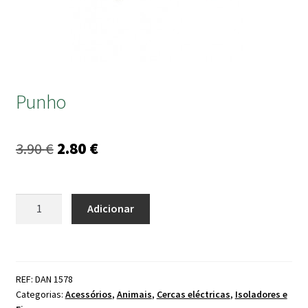
submen
Punho
O
O
3.90
€
2.80
€
preço
preço
original
atual
Quantidade
Adicionar
de
era:
é:
Punho
3.90 €.
2.80 €.
REF: DAN 1578
Categorias:
Acessórios
,
Animais
,
Cercas eléctricas
,
Isoladores e