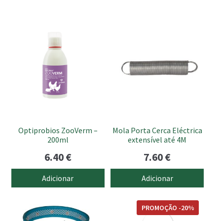
Optiprobios ZooVerm –
Mola Porta Cerca Eléctrica
200ml
extensível até 4M
6.40
€
7.60
€
Adicionar
Adicionar
This
This
PROMOÇÃO -20%
product
product