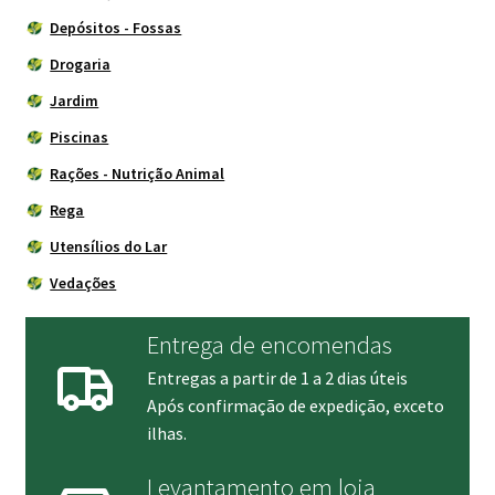
Depósitos - Fossas
Drogaria
Jardim
Piscinas
Rações - Nutrição Animal
Rega
Utensílios do Lar
Vedações
Entrega de encomendas
Entregas a partir de 1 a 2 dias úteis
Após confirmação de expedição, exceto
ilhas.
Levantamento em loja