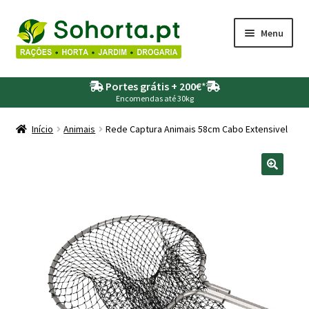
Ir
Saltar
Menu
para
para
a
o
Maximi
Agricultura
navegação
conteúdo
Portes grátis + 200€
*
submen
Encomendas até 30kg
Maximi
Animais
submen
Início
Animais
Rede Captura Animais 58cm Cabo Extensivel
Maximi
Drogaria
submen
Maximi
Depósitos – Fossas
submen
Maximi
Jardim
submen
Maximi
Piscinas
submen
Maximi
Rega