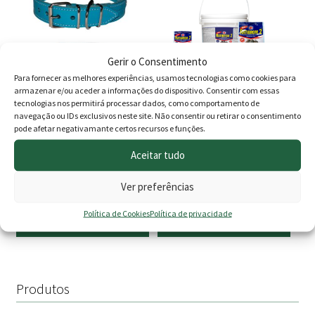
has
has
multiple
multiple
variants.
variants.
The
The
Gerir o Consentimento
options
options
Para fornecer as melhores experiências, usamos tecnologias como cookies para
armazenar e/ou aceder a informações do dispositivo. Consentir com essas
may
may
tecnologias nos permitirá processar dados, como comportamento de
be
be
navegação ou IDs exclusivos neste site. Não consentir ou retirar o consentimento
Coleira Tuynec Cor Azul
Ratibrom 2 Isco Fresco
pode afetar negativamante certos recursos e funções.
chosen
chosen
(Para coleiras
on
on
antiparasitárias)
Aceitar tudo
the
the
product
product
Avaliação
Ver preferências
Price
Price
20.00
€
–
25.00
€
2.00
€
–
9.95
€
page
page
5.00
de 5
Política de Cookies
Política de privacidade
range:
range:
Ver opções
Ver opções
20.00 €
2.00 €
through
throu
25.00 €
9.95 €
Produtos