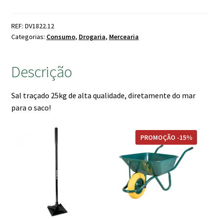
Traçado
1ª
REF: DV1822.12
Rafia
Categorias:
Consumo
,
Drogaria
,
Mercearia
25kg
Descrição
Sal traçado 25kg de alta qualidade, diretamente do mar
para o saco!
PROMOÇÃO -15%