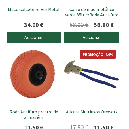
Maço Calceteiro Em Metal
Carro de mão metálico
verde 85lt c/Roda Anti-furo
O
O
34.00
€
68.00
€
58.00
€
preço
preço
Adicionar
Adicionar
original
atual
era:
é:
PROMOÇÃO -34%
68.00 €.
58.00 
Roda Antifuro p/carro de
Alicate Multiusos Orework
armazém
O
O
11.50
€
17.50
€
11.50
€