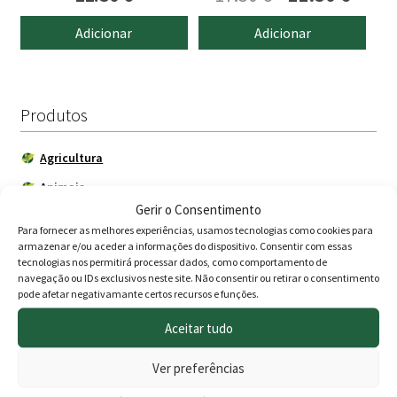
preço
preço
Adicionar
Adicionar
original
atual
era:
é:
17.50 €.
11.50 
Produtos
Agricultura
Animais
Gerir o Consentimento
Cercas eléctricas
Para fornecer as melhores experiências, usamos tecnologias como cookies para
Construção
armazenar e/ou aceder a informações do dispositivo. Consentir com essas
tecnologias nos permitirá processar dados, como comportamento de
Depósitos - Fossas
navegação ou IDs exclusivos neste site. Não consentir ou retirar o consentimento
pode afetar negativamante certos recursos e funções.
Drogaria
Aceitar tudo
Acessórios
Aquecimento - Climatização
Ver preferências
Carros de armazém