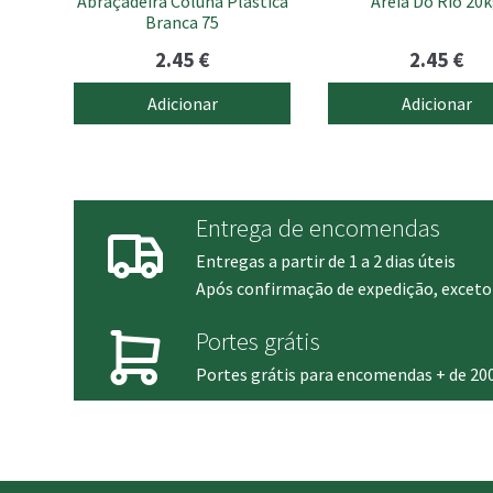
Abraçadeira Coluna Plástica
Areia Do Rio 20
Branca 75
2.45
€
2.45
€
Adicionar
Adicionar
Entrega de encomendas
Entregas a partir de 1 a 2 dias úteis
Após confirmação de expedição, exceto 
Portes grátis
Portes grátis para encomendas + de 20