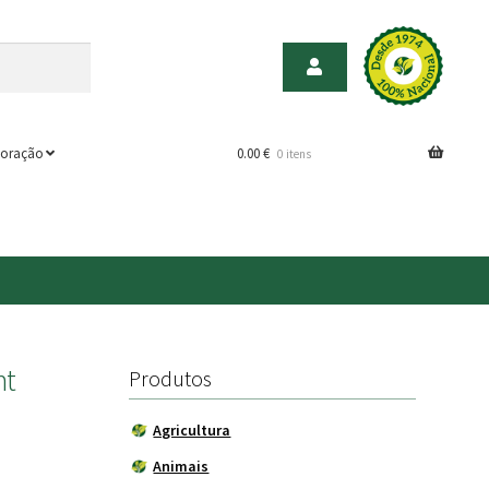
oração
0.00
€
0 itens
mt
Produtos
Agricultura
Animais