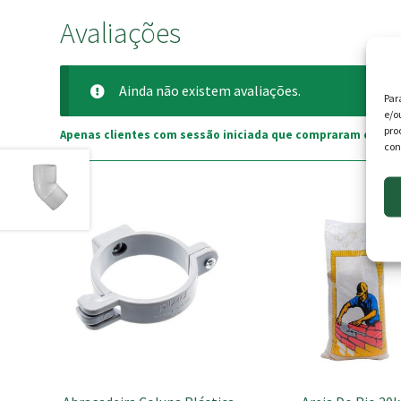
Avaliações
Ainda não existem avaliações.
Par
e/o
pro
Apenas clientes com sessão iniciada que compraram este p
con