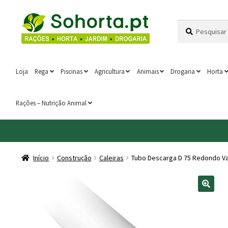
Ir
Saltar
Pesquisar
Pesquisa
para
para
por:
a
o
navegação
conteúdo
Loja
Rega
Piscinas
Agricultura
Animais
Drogaria
Horta
Rações – Nutrição Animal
Início
Construção
Caleiras
Tubo Descarga D 75 Redondo V