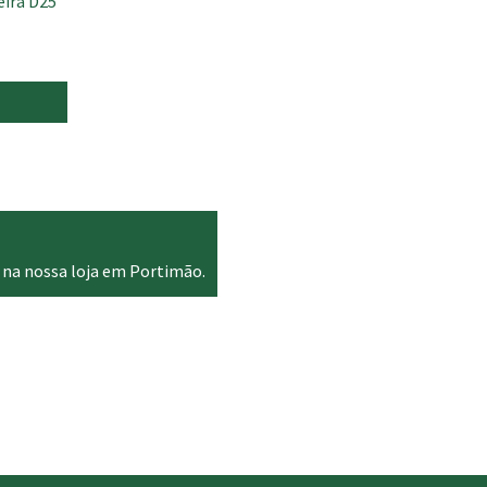
eira D25
 na nossa loja em Portimão.