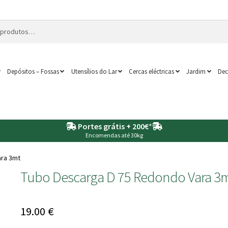
Depósitos – Fossas
Utensílios do Lar
Cercas eléctricas
Jardim
Dec
Portes grátis + 200€
*
Encomendas até 30kg
ara 3mt
Tubo Descarga D 75 Redondo Vara 3
19.00
€