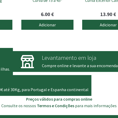
kg
Curva de 75 a 45º
Curva Exterior Cal
6.00
€
13.90
€
Adicionar
Adicionar
Levantamento em loja
Compre online e levante a sua encomenda
ilhas.
0€ até 30Kg, para Portugal e Espanha continental
Preços válidos para compras online
Consulte os nossos
Termos e Condições
para mais informações