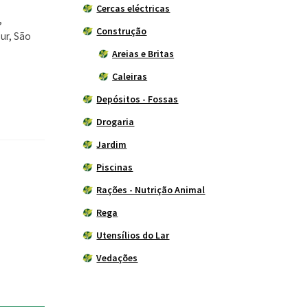
Cercas eléctricas
,
Construção
zur, São
Areias e Britas
Caleiras
Depósitos - Fossas
Drogaria
Jardim
Piscinas
Rações - Nutrição Animal
Rega
Utensílios do Lar
Vedações