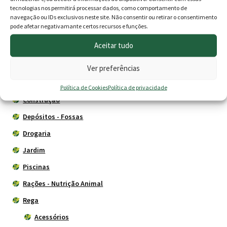
era:
é:
tecnologias nos permitirá processar dados, como comportamento de
navegação ou IDs exclusivos neste site. Não consentir ou retirar o consentimento
12.00 €.
9.90 €
Produtos
pode afetar negativamante certos recursos e funções.
Aceitar tudo
Agricultura
Animais
Ver preferências
Cercas eléctricas
Política de Cookies
Política de privacidade
Construção
Depósitos - Fossas
Drogaria
Jardim
Piscinas
Rações - Nutrição Animal
Rega
Acessórios