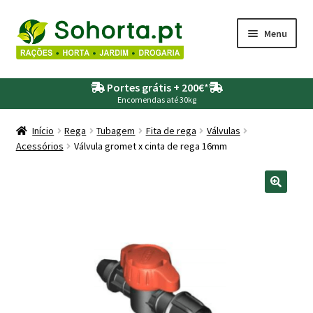
Ir
Saltar
Menu
para
para
a
o
Maximi
Agricultura
navegação
conteúdo
Portes grátis + 200€
*
submen
Encomendas até 30kg
Maximi
Animais
submen
Início
Rega
Tubagem
Fita de rega
Válvulas
Acessórios
Válvula gromet x cinta de rega 16mm
Maximi
Drogaria
submen
Maximi
Depósitos – Fossas
submen
Maximi
Jardim
submen
Maximi
Piscinas
submen
Maximi
Rega