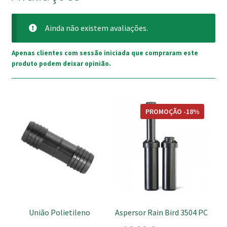
Ainda não existem avaliações.
Apenas clientes com sessão iniciada que compraram este
produto podem deixar opinião.
This
PROMOÇÃO -18%
product
has
multiple
variants.
The
options
may
be
União Polietileno
Aspersor Rain Bird 3504 PC
chosen