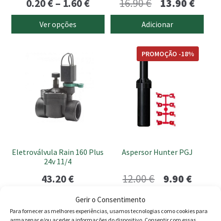
Price
O
O
0.20
€
–
1.60
€
16.90
€
13.90
€
on
the
range:
preço
preço
Ver opções
Adicionar
product
0.20 €
original
atual
page
through
era:
é:
PROMOÇÃO -18%
1.60 €
16.90 €.
13.90 
Eletroválvula Rain 160 Plus
Aspersor Hunter PGJ
24v 11/4
O
O
43.20
€
12.00
€
9.90
€
preço
preço
Gerir o Consentimento
Adicionar
Adicionar
original
atual
Para fornecer as melhores experiências, usamos tecnologias como cookies para
armazenar e/ou aceder a informações do dispositivo. Consentir com essas