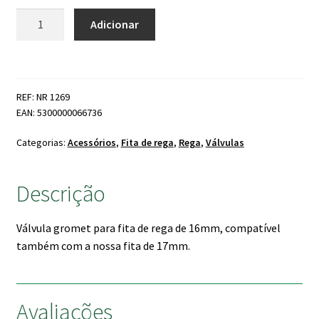
Quantidade
Adicionar
de
Válvula
gromet
x
REF: NR 1269
cinta
EAN: 5300000066736
de
rega
Categorias:
Acessórios
,
Fita de rega
,
Rega
,
Válvulas
16mm
Descrição
Válvula gromet para fita de rega de 16mm, compatível
também com a nossa fita de 17mm.
Avaliações