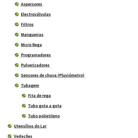
Aspersores
Electroválvulas
Filtros
Mangueiras
Micro Rega
Programadores
Pulverizadores
Sensores de chuva (Pluviómetro)
Tubagem
Fita de rega
Tubo gota a gota
Tubo polietileno
Utensílios do Lar
Vedações