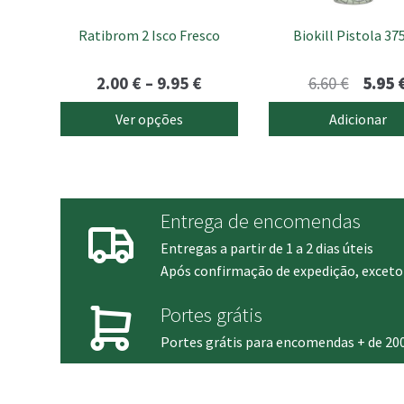
chosen
Ratibrom 2 Isco Fresco
Biokill Pistola 3
on
the
product
Price
O
2.00
€
–
9.95
€
6.60
€
5.95
page
range:
preço
Ver opções
Adicionar
2.00 €
origina
through
era:
9.95 €
6.60 €.
Entrega de encomendas
Entregas a partir de 1 a 2 dias úteis
Após confirmação de expedição, exceto 
Portes grátis
Portes grátis para encomendas + de 20