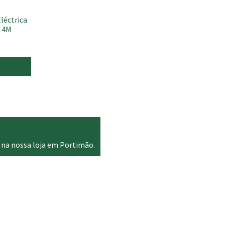
léctrica
é 4M
 na nossa loja em Portimão.