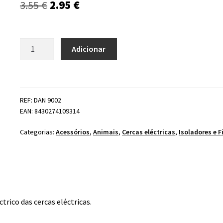
O
O
3.55
€
2.95
€
preço
preço
original
atual
Quantidade
Adicionar
de
era:
é:
Vara
3.55 €.
2.95 €.
150cm
12mm
REF: DAN 9002
p/fio
EAN: 8430274109314
condutor
Categorias:
Acessórios
,
Animais
,
Cercas eléctricas
,
Isoladores e F
trico das cercas eléctricas.