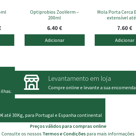
75ml
Optiprobios ZooVerm –
Mola Porta Cerca E
200ml
extensível at
O
€
6.40
€
7.60
€
preço
Adicionar
Adicionar
l
atual
é:
5.95 €.
Levantamento em loja
Compre online e levante a sua encomenda
ilhas.
0€ até 30Kg, para Portugal e Espanha continental
Preços válidos para compras online
Consulte os nossos
Termos e Condições
para mais informações