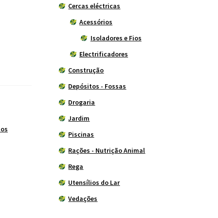
Cercas eléctricas
Acessórios
Isoladores e Fios
Electrificadores
Construção
Depósitos - Fossas
Drogaria
Jardim
ios
Piscinas
Rações - Nutrição Animal
Rega
Utensílios do Lar
Vedações