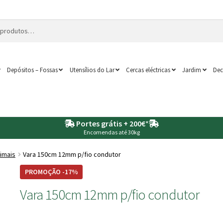
Depósitos – Fossas
Utensílios do Lar
Cercas eléctricas
Jardim
Dec
Portes grátis + 200€
*
Encomendas até 30kg
imais
Vara 150cm 12mm p/fio condutor
PROMOÇÃO -17%
Vara 150cm 12mm p/fio condutor