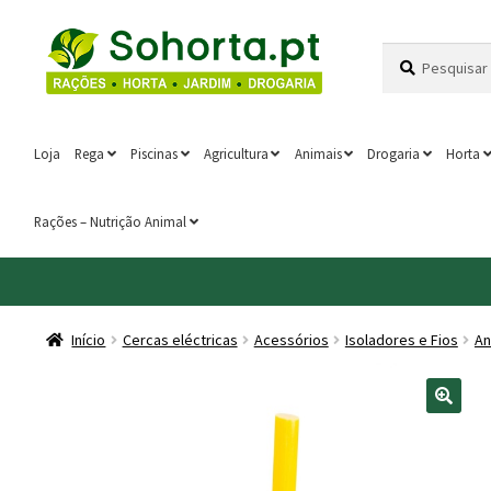
Ir
Saltar
Pesquisar
Pesquisa
para
para
por:
a
o
navegação
conteúdo
Loja
Rega
Piscinas
Agricultura
Animais
Drogaria
Horta
Rações – Nutrição Animal
Início
Cercas eléctricas
Acessórios
Isoladores e Fios
An