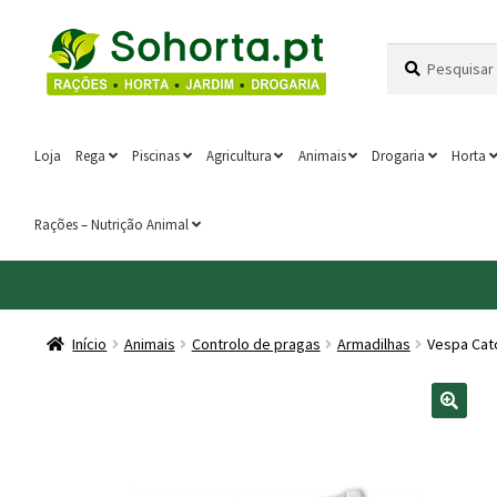
Ir
Saltar
Pesquisar
Pesquisa
para
para
por:
a
o
navegação
conteúdo
Loja
Rega
Piscinas
Agricultura
Animais
Drogaria
Horta
Rações – Nutrição Animal
Início
Animais
Controlo de pragas
Armadilhas
Vespa Catc