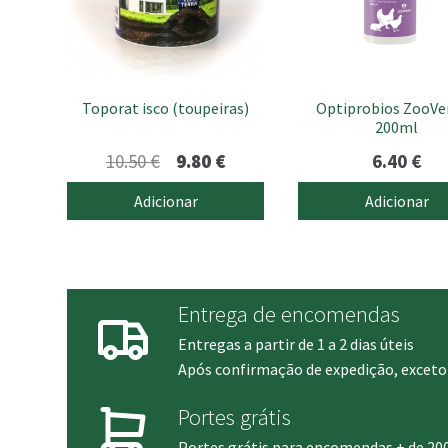
Toporat isco (toupeiras)
Optiprobios ZooVe
200ml
O
O
10.50
€
9.80
€
6.40
€
preço
preço
Adicionar
Adicionar
original
atual
era:
é:
10.50 €.
9.80 €.
Entrega de encomendas
Entregas a partir de 1 a 2 dias úteis
Após confirmação de expedição, exceto 
Portes grátis
Portes grátis para encomendas + de 20