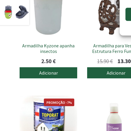
Armadilha Kyzone apanha
Armadilha para Ve
insectos
Estrutura Ferro Fu
O
2.50
€
15.90
€
13.3
preço
Adicionar
Adicionar
origina
era:
15.90 €
PROMOÇÃO -7%