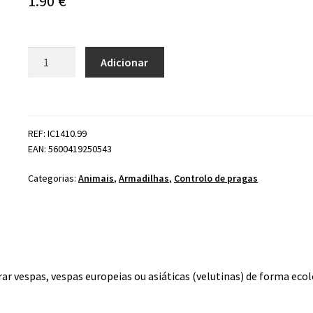
1.90
€
Quantidade
Adicionar
de
Vespa
Catch
-
REF: IC1410.99
Atrativo
EAN: 5600419250543
de
Vespas
Categorias:
Animais
,
Armadilhas
,
Controlo de pragas
Asiáticas
e
Velutinas
10
ml
ar vespas, vespas europeias ou asiáticas (velutinas) de forma ecol