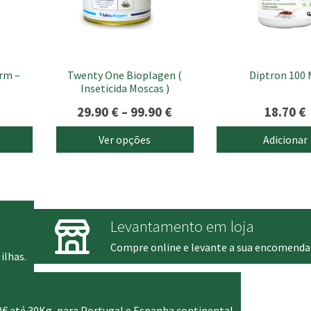
options
may
be
chosen
rm –
Twenty One Bioplagen (
Diptron 100
on
Inseticida Moscas )
the
product
Price
29.90
€
–
99.90
€
18.70
€
page
range:
Ver opções
Adicionar
29.90 €
through
99.90 €
Levantamento em loja
Compre online e levante a sua encomenda
ilhas.
0€ até 30Kg, para Portugal e Espanha continental