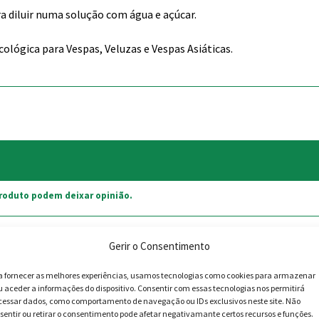
a diluir numa solução com água e açúcar.
ógica para Vespas, Veluzas e Vespas Asiáticas.
roduto podem deixar opinião.
Gerir o Consentimento
This
a fornecer as melhores experiências, usamos tecnologias como cookies para armazenar
 -16%
PROMOÇ
u aceder a informações do dispositivo. Consentir com essas tecnologias nos permitirá
product
cessar dados, como comportamento de navegação ou IDs exclusivos neste site. Não
has
sentir ou retirar o consentimento pode afetar negativamante certos recursos e funções.