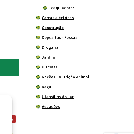
Tosquiadoras
Cercas eléctricas
Construção
Depósitos - Fossas
Drogaria
Jardim
Piscinas
Rações - Nutrição Animal
Rega
Utensílios do Lar
Vedações
ÃO -14%