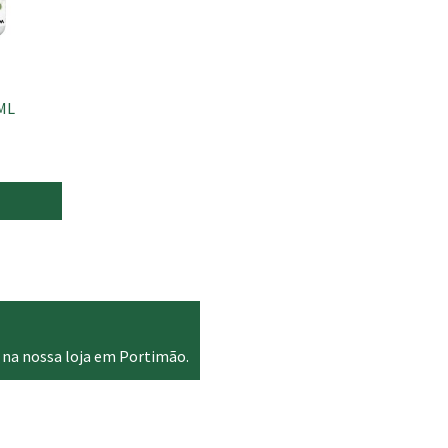
 ML
 na nossa loja em Portimão.