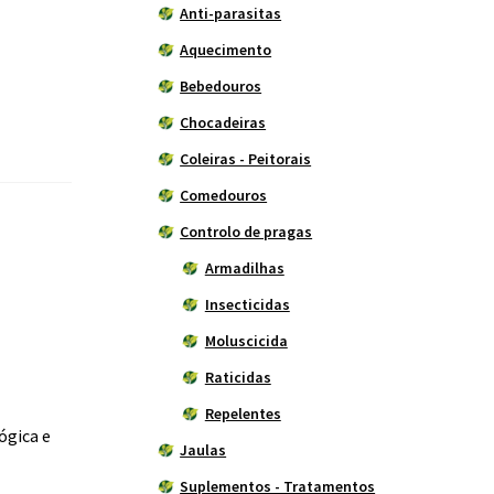
Anti-parasitas
Aquecimento
Bebedouros
Chocadeiras
Coleiras - Peitorais
Comedouros
Controlo de pragas
Armadilhas
Insecticidas
Moluscicida
Raticidas
Repelentes
ógica e
Jaulas
Suplementos - Tratamentos