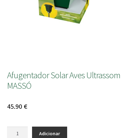
submen
Afugentador Solar Aves Ultrassom
MASSÓ
45.90
€
Quantidade
Adicionar
de