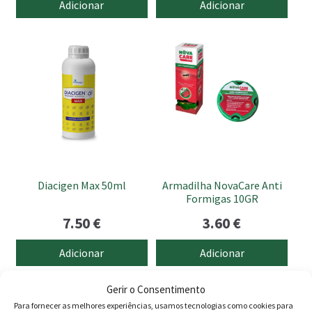
Adicionar
Adicionar
original
atual
original
atua
era:
é:
era:
é:
29.00 €.
23.90 €.
215.00 €.
170.
Diacigen Max 50ml
Armadilha NovaCare Anti
Formigas 10GR
7.50
€
3.60
€
Adicionar
Adicionar
Gerir o Consentimento
Para fornecer as melhores experiências, usamos tecnologias como cookies para