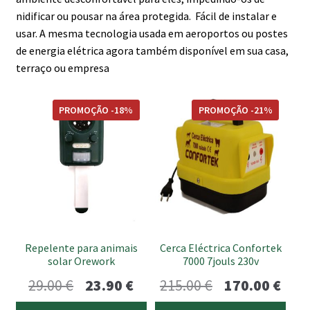
nidificar ou pousar na área protegida. Fácil de instalar e
usar. A mesma tecnologia usada em aeroportos ou postes
de energia elétrica agora também disponível em sua casa,
terraço ou empresa
PROMOÇÃO -18%
PROMOÇÃO -21%
Repelente para animais
Cerca Eléctrica Confortek
solar Orework
7000 7jouls 230v
O
O
O
O
29.00
€
23.90
€
215.00
€
170.00
€
preço
preço
preço
preç