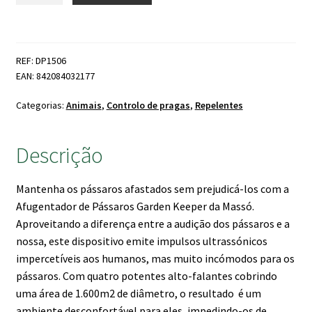
Afugentador
Solar
Aves
REF: DP1506
Ultrassom
EAN: 842084032177
MASSÓ
Categorias:
Animais
,
Controlo de pragas
,
Repelentes
Descrição
Mantenha os pássaros afastados sem prejudicá-los com a
Afugentador de Pássaros Garden Keeper da Massó.
Aproveitando a diferença entre a audição dos pássaros e a
nossa, este dispositivo emite impulsos ultrassónicos
impercetíveis aos humanos, mas muito incómodos para os
pássaros. Com quatro potentes alto-falantes cobrindo
uma área de 1.600m2 de diâmetro, o resultado é um
ambiente desconfortável para eles, impedindo-os de