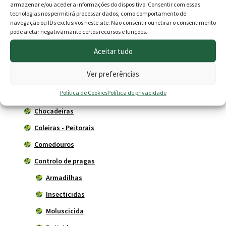
Produtos
armazenar e/ou aceder a informações do dispositivo. Consentir com essas
tecnologias nos permitirá processar dados, como comportamento de
navegação ou IDs exclusivos neste site. Não consentir ou retirar o consentimento
Agricultura
pode afetar negativamante certos recursos e funções.
Animais
Aceitar tudo
Anti-parasitas
Ver preferências
Aquecimento
Política de Cookies
Política de privacidade
Bebedouros
Chocadeiras
Coleiras - Peitorais
Comedouros
Controlo de pragas
Armadilhas
Insecticidas
Moluscicida