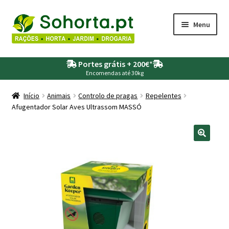
Ir
Saltar
Menu
para
para
a
o
Maximi
Agricultura
navegação
conteúdo
Portes grátis + 200€
*
submen
Encomendas até 30kg
Maximi
Animais
submen
Início
Animais
Controlo de pragas
Repelentes
Afugentador Solar Aves Ultrassom MASSÓ
Maximi
Drogaria
submen
Maximi
Depósitos – Fossas
submen
Maximi
Jardim
submen
Maximi
Piscinas
submen
Maximi
Rega