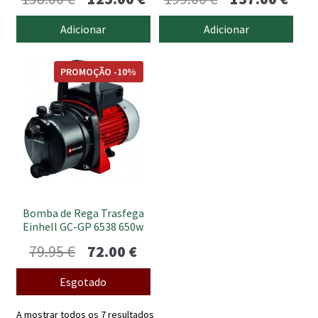
preço
preço
preço
preç
Adicionar
Adicionar
original
atual
original
atua
era:
é:
era:
é:
PROMOÇÃO -10%
138.00 €.
125.00 €.
199.00 €.
157.
Bomba de Rega Trasfega
Einhell GC-GP 6538 650w
O
O
79.95
€
72.00
€
preço
preço
Esgotado
original
atual
A mostrar todos os 7 resultados