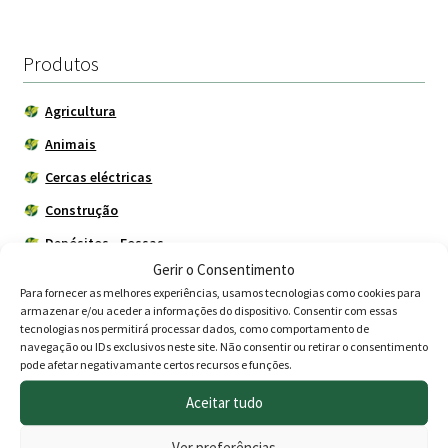
era:
é:
79.95 €.
72.00 €.
Produtos
Agricultura
Animais
Cercas eléctricas
Construção
Depósitos - Fossas
Gerir o Consentimento
Drogaria
Para fornecer as melhores experiências, usamos tecnologias como cookies para
Jardim
armazenar e/ou aceder a informações do dispositivo. Consentir com essas
tecnologias nos permitirá processar dados, como comportamento de
Adubos
navegação ou IDs exclusivos neste site. Não consentir ou retirar o consentimento
pode afetar negativamante certos recursos e funções.
Árvores de Jardim
Aceitar tudo
BBQ - Churrasco
Decoração
Ver preferências