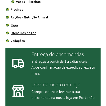
Vasos - Floreiras
Piscinas
Rações - Nutrição Animal
Rega
Utensílios do Lar
Vedações
Entrega de encomendas
Entregas a partir de 1 a 2 dias úteis
Após confirmação de expedição, exceto
ilhas.
Levantamento em loja
Compre online e levante a sua
encomenda na nossa loja em Portimão.