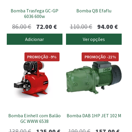
be
Bomba Trasfega GC-GP
Bomba QB Efaflu
chosen
6036 600w
on
O
O
O
O
86.00
€
72.00
€
110.00
€
94.00
€
the
preço
preço
preço
preç
product
Adicionar
Ver opções
page
original
atual
original
atua
era:
é:
era:
é:
PROMOÇÃO -9%
PROMOÇÃO -21%
86.00 €.
72.00 €.
110.00 €.
94.00
Bomba Einhell com Balão
Bomba DAB 1HP JET 102 M
GC WWW 6538
O
O
O
O
138.00
€
125.00
€
199.00
€
157.00
€