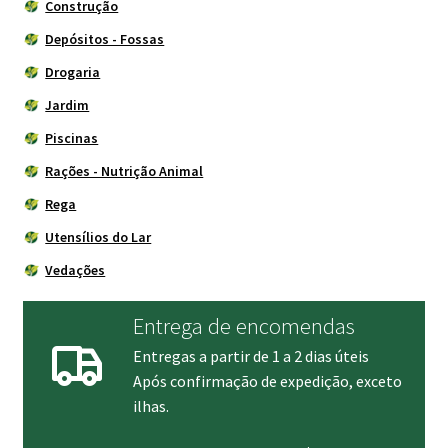
Construção
Depósitos - Fossas
Drogaria
Jardim
Piscinas
Rações - Nutrição Animal
Rega
Utensílios do Lar
Vedações
Entrega de encomendas
Entregas a partir de 1 a 2 dias úteis
Após confirmação de expedição, exceto
ilhas.