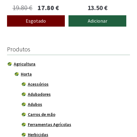
O
O
19.80
€
17.80
€
13.50
€
preço
preço
Esgotado
Adicionar
original
atual
era:
é:
19.80 €.
17.80 €.
Produtos
Agricultura
Horta
Acessórios
Adubadores
Adubos
Carros de mão
Ferramentas Agrícolas
Herbicidas