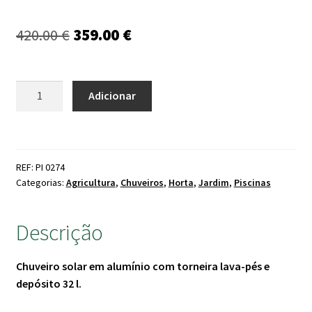
O
O
420.00
€
359.00
€
preço
preço
original
atual
Quantidade
Adicionar
de
era:
é:
Chuveiro
420.00 €.
359.00 €.
Solar
alumínio
REF: PI 0274
com
Categorias:
Agricultura
,
Chuveiros
,
Horta
,
Jardim
,
Piscinas
depósito
32
Descrição
l
Chuveiro solar em alumínio com torneira lava-pés e
depósito 32 l.