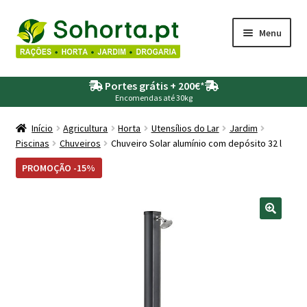
Ir
Saltar
Menu
para
para
a
o
Maximi
Agricultura
navegação
conteúdo
Portes grátis + 200€
*
submen
Encomendas até 30kg
Maximi
Animais
submen
Início
Agricultura
Horta
Utensílios do Lar
Jardim
Piscinas
Chuveiros
Chuveiro Solar alumínio com depósito 32 l
Maximi
Drogaria
submen
PROMOÇÃO -15%
Maximi
Depósitos – Fossas
submen
Maximi
Jardim
submen
Maximi
Piscinas
submen
Maximi
Rega