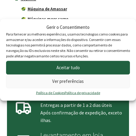
Máquina de Amassar
Máquinas moer carne
Gerir o Consentimento
Panelas e Potes
Para fornecer as melhores experiências, usamos tecnologias como cookies para
Trempes a gás
armazenar e/ou aceder a informações do dispositivo. Consentir com essas
tecnologias nos permitirá processar dados, como comportamento de
Jardim
navegação ou IDs exclusivos neste site. Não consentir ou retirar o consentimento
pode afetar negativamante certos recursos e funções.
Magusto
Aceitar tudo
Vassouras
Vedações
Ver preferências
Política de Cookies
Política de privacidade
Entrega de encomendas
Entregas a partir de 1 a 2 dias úteis
Após confirmação de expedição, exceto
ilhas.
Levantamento em loja