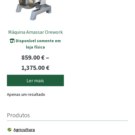
submen
Máquina Amassar Orework
Disponível somente em
loja física
859.00
€
–
Price
1,375.00
€
range:
Ler mais
859.00 €
Apenas um resultado
through
1,375.00 €
Produtos
Agricultura