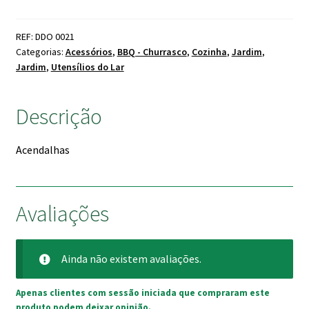
REF: DDO 0021
Categorias:
Acessórios
,
BBQ - Churrasco
,
Cozinha
,
Jardim
,
Jardim
,
Utensílios do Lar
Descrição
Acendalhas
Avaliações
Ainda não existem avaliações.
Apenas clientes com sessão iniciada que compraram este
produto podem deixar opinião.