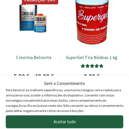
product
has
multiple
variants.
The
options
may
be
Creolina Belnorte
SuperGel Tira Nódoas 1 kg
chosen
on
Avaliação
Price
5.80
€
–
18.80
€
9.80
€
the
5.00
de 5
product
Gerir o Consentimento
range:
Ver opções
Adicionar
page
Para fornecer as melhores experiências, usamos tecnologias como cookies para
5.80 €
armazenar e/ou aceder a informações do dispositivo. Consentir com essas
tecnologias nos permitirá processar dados, como comportamento de
through
navegação ou IDs exclusivos neste site. Não consentir ou retirar o consentimento
pode afetar negativamante certos recursos e funções.
18.80 €
Produtos
Aceitar tudo
Agricultura