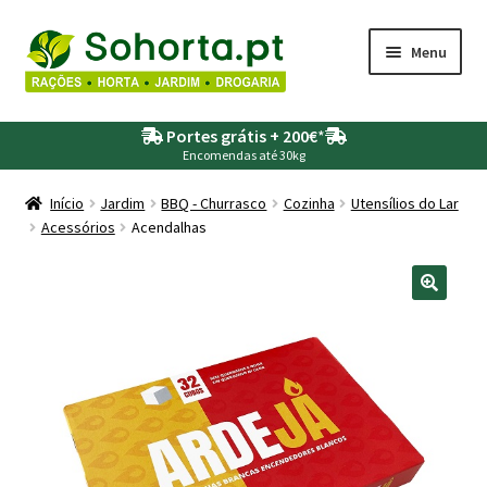
Ir
Saltar
Menu
para
para
a
o
Maximi
Agricultura
navegação
conteúdo
Portes grátis + 200€
*
submen
Encomendas até 30kg
Maximi
Animais
submen
Início
Jardim
BBQ - Churrasco
Cozinha
Utensílios do Lar
Acessórios
Acendalhas
Maximi
Drogaria
submen
Maximi
Depósitos – Fossas
submen
Maximi
Jardim
submen
Maximi
Piscinas
submen
Maximi
Rega