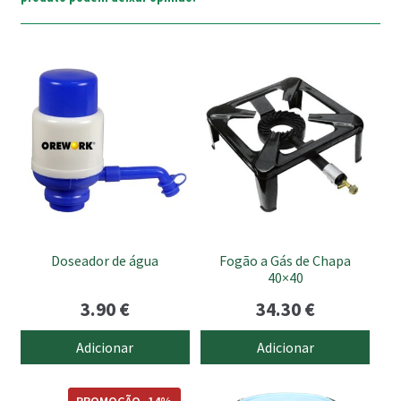
Doseador de água
Fogão a Gás de Chapa
40×40
3.90
€
34.30
€
Adicionar
Adicionar
This
PROMOÇÃO -14%