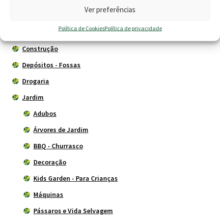
Ver preferências
Animais
Política de Cookies
Política de privacidade
Cercas eléctricas
Construção
Depósitos - Fossas
Drogaria
Jardim
Adubos
Árvores de Jardim
BBQ - Churrasco
Decoração
Kids Garden - Para Crianças
Máquinas
Pássaros e Vida Selvagem