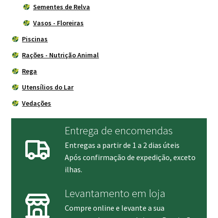
Sementes de Relva
Vasos - Floreiras
Piscinas
Rações - Nutrição Animal
Rega
Utensílios do Lar
Vedações
Entrega de encomendas
Entregas a partir de 1 a 2 dias úteis
Após confirmação de expedição, exceto
ilhas.
Levantamento em loja
Compre online e levante a sua