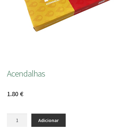
submen
Acendalhas
1.80
€
Quantidade
Adicionar
de
Acendalhas