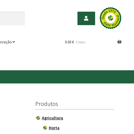
oração
0.00
€
0 itens
Produtos
Agricultura
Horta