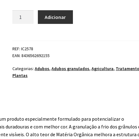
Quantidade
Adicionar
de
Adubo
Hortensias
VITHAL
REF: IC2578
EAN: 8436562692155
Categorias:
Adubos
,
Adubos granulados
,
Agricultura
,
Tratamento
Plantas
um produto especialmente formulado para potencializar o
s duradouras e com melhor cor. A granulação a frio dos grânulos
te visíveis. O alto teor de Matéria Orgânica melhora a estrutura 