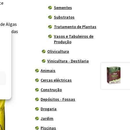
te
Sementes
Substratos
 de Algas
Tratamento de Plantas
ciais das
Vasos e Tabuleiros de
s sem
Produção
Olivicultura
Vinicultura - Destilaria
Animais
Cercas eléctricas
Construção
Depósitos - Fossas
Drogaria
Jardim
Piscinas