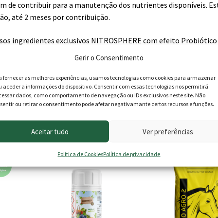
ém de contribuir para a manutenção dos nutrientes disponíveis. Es
o, até 2 meses por contribuição.
ssos ingredientes exclusivos NITROSPHERE com efeito Probiótico
ural do solo que permitem manter disponíveis os nutrientes essen
Gerir o Consentimento
m termos práticos, reduzimos as nossas contribuições de nutriente
idade. Uma solução nutricional sustentável.
a fornecer as melhores experiências, usamos tecnologias como cookies para armazenar
u aceder a informações do dispositivo. Consentir com essas tecnologias nos permitirá
cessar dados, como comportamento de navegação ou IDs exclusivos neste site. Não
sfera
sentir ou retirar o consentimento pode afetar negativamante certos recursos e funções.
Aceitar tudo
Ver preferências
Política de Cookies
Política de privacidade
This
product
has
multiple
variants.
The