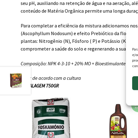
seu pH, auxiliando na retenção de água e na aeração, al
conteúdo de Matéria Orgânica permite uma longa duraçã
Para completar a eficiência da mistura adicionamos no
(Ascophyllum Nodosum) e efeito Prebiótico da flora nat
plantas: Nitrogênio (N), Fósforo ( P) e Potássio (K) E
comprometer a saúde do solo e regenerando a sua fertil
Par
e/o
pro
Composição: NPK 4-3-10 + 20% MO + Bioestimulante Nitro
con
Dose: de acordo com a cultura
EMBALAGEM 750GR
This
product
has
multiple
variants.
The