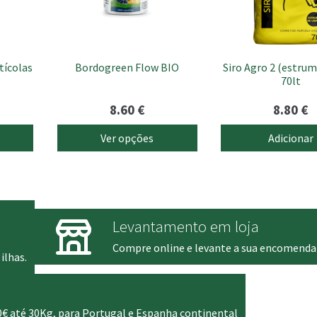
options
may
be
chosen
tícolas
Bordogreen Flow BIO
Siro Agro 2 (estrum
on
70lt
the
product
8.60
€
8.80
€
page
Ver opções
Adicionar
Levantamento em loja
Compre online e levante a sua encomenda
ilhas.
0€ até 30Kg, para Portugal e Espanha continental