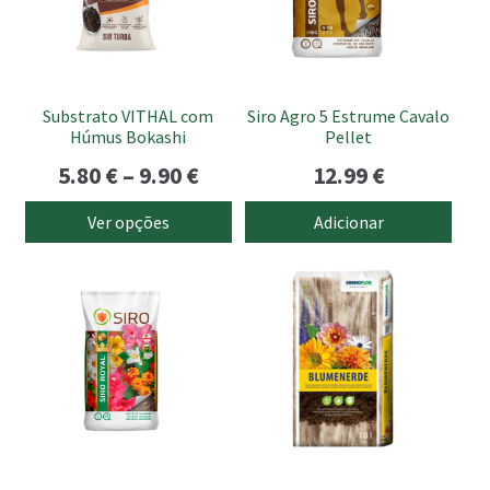
submen
The
options
may
be
Substrato VITHAL com
Siro Agro 5 Estrume Cavalo
chosen
Húmus Bokashi
Pellet
on
Price
5.80
€
–
9.90
€
12.99
€
the
range:
product
Ver opções
Adicionar
page
5.80 €
through
9.90 €