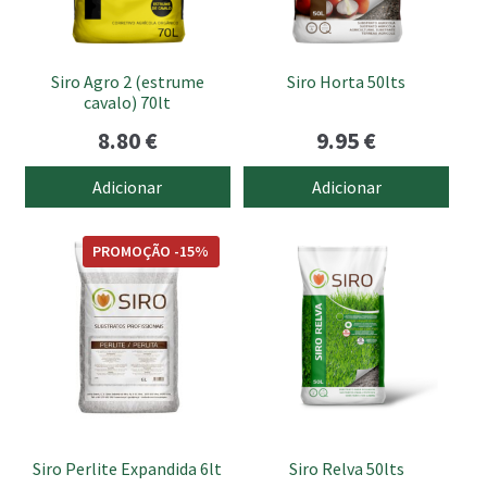
Siro Agro 2 (estrume
Siro Horta 50lts
cavalo) 70lt
8.80
€
9.95
€
Adicionar
Adicionar
PROMOÇÃO -15%
Siro Perlite Expandida 6lt
Siro Relva 50lts