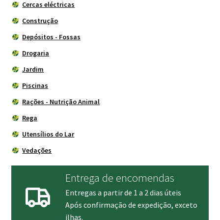
Cercas eléctricas
Construção
Depósitos - Fossas
Drogaria
Jardim
Piscinas
Rações - Nutrição Animal
Rega
Utensílios do Lar
Vedações
Entrega de encomendas
Entregas a partir de 1 a 2 dias úteis
Após confirmação de expedição, exceto
ilhas.