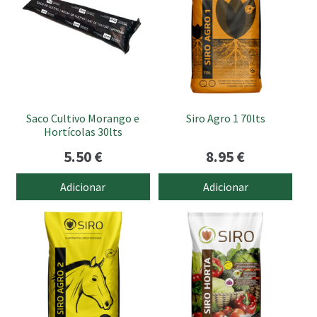
10.50 €.
8.70 €
Saco Cultivo Morango e
Siro Agro 1 70lts
Hortícolas 30lts
5.50
€
8.95
€
Adicionar
Adicionar