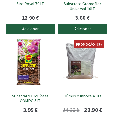
Siro Royal 70 LT
Substrato Gramoflor
Universal 10LT
12.90
€
3.80
€
Adicionar
Adicionar
PROMOÇÃO -8%
Substrato Orquídeas
Húmus Minhoca 40lts
COMPO 5LT
O
O
3.95
€
24.90
€
22.90
€