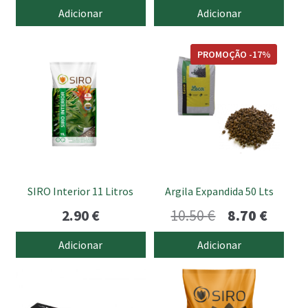
preço
preço
Adicionar
Adicionar
original
atual
era:
é:
PROMOÇÃO -17%
24.90 €.
22.90 
SIRO Interior 11 Litros
Argila Expandida 50 Lts
O
O
2.90
€
10.50
€
8.70
€
preço
preço
Adicionar
Adicionar
original
atual
era:
é: