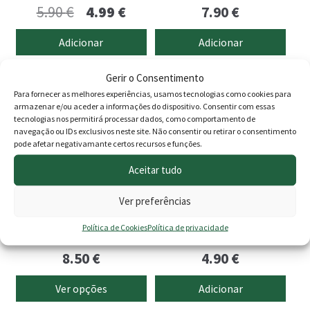
O
O
5.90
€
4.99
€
7.90
€
preço
preço
Adicionar
Adicionar
original
atual
This
Gerir o Consentimento
era:
é:
product
Para fornecer as melhores experiências, usamos tecnologias como cookies para
5.90 €.
4.99 €.
armazenar e/ou aceder a informações do dispositivo. Consentir com essas
has
tecnologias nos permitirá processar dados, como comportamento de
multiple
navegação ou IDs exclusivos neste site. Não consentir ou retirar o consentimento
variants.
pode afetar negativamante certos recursos e funções.
The
Aceitar tudo
options
may
Ver preferências
be
Siro Universal
Siro Vermiculite Expandida
Política de Cookies
Política de privacidade
chosen
6lt
on
8.50
€
4.90
€
the
product
Ver opções
Adicionar
page