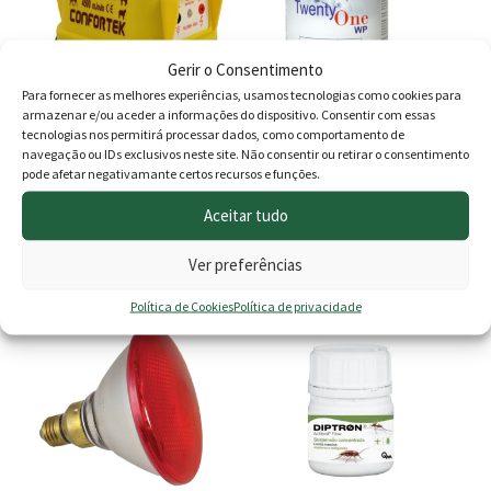
multiple
variants.
The
Gerir o Consentimento
options
Para fornecer as melhores experiências, usamos tecnologias como cookies para
armazenar e/ou aceder a informações do dispositivo. Consentir com essas
may
tecnologias nos permitirá processar dados, como comportamento de
be
navegação ou IDs exclusivos neste site. Não consentir ou retirar o consentimento
Cerca Eléctrica Confortek
Twenty One Bioplagen (
chosen
pode afetar negativamante certos recursos e funções.
4500 4.5jouls 230v
Inseticida Moscas )
on
Aceitar tudo
O
O
Price
185.00
€
147.00
€
29.90
€
–
99.90
€
the
preço
preço
range
product
Ver preferências
Adicionar
Ver opções
page
original
atual
29.90
Política de Cookies
Política de privacidade
era:
é:
thro
185.00 €.
147.00 €.
99.90