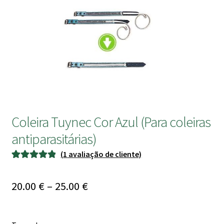
submen
Coleira Tuynec Cor Azul (Para coleiras
antiparasitárias)
(
1
avaliação de cliente)
Classificado
1
com
5.00
em
Price
20.00
€
–
25.00
€
5 com base
range:
em
classificação
20.00 €