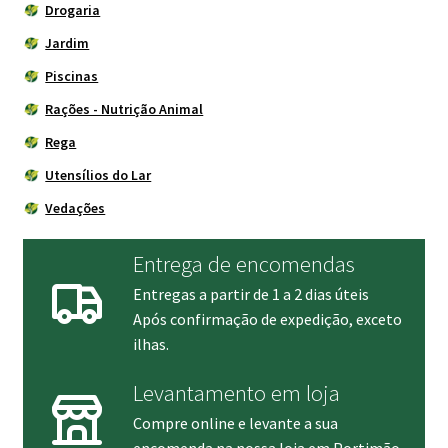
Drogaria
Jardim
Piscinas
Rações - Nutrição Animal
Rega
Utensílios do Lar
Vedações
Entrega de encomendas
Entregas a partir de 1 a 2 dias úteis
Após confirmação de expedição, exceto
ilhas.
Levantamento em loja
Compre online e levante a sua
encomenda na nossa loja em Portimão.