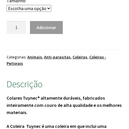
Tamanho
de cliente
through
25.00 €
Quantidade
Adicionar
de
Coleira
Tuynec
Cor
Categorias:
Animais
,
Anti-parasitas
,
Coleiras
,
Coleiras -
Azul
Peitorais
(Para
coleiras
Descrição
antiparasitárias)
Colares Tuynec® altamente duráveis, fabricados
inteiramente com couro de alta qualidade e os melhores
materiais.
A Coleira Tuynec é uma coleira em que inclui uma