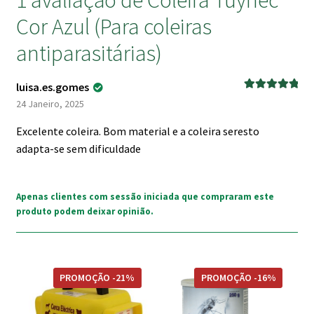
Cor Azul (Para coleiras
antiparasitárias)
luisa.es.gomes
Avaliação
5
24 Janeiro, 2025
de 5
Excelente coleira. Bom material e a coleira seresto
adapta-se sem dificuldade
Apenas clientes com sessão iniciada que compraram este
produto podem deixar opinião.
This
PROMOÇÃO -21%
PROMOÇÃO -16%
product
has