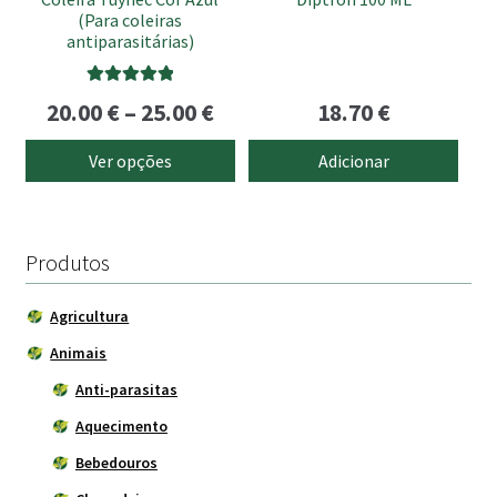
chosen
(Para coleiras
on
antiparasitárias)
the
product
Avaliação
Price
20.00
€
–
25.00
€
18.70
€
page
5.00
de 5
range:
Ver opções
Adicionar
20.00 €
through
25.00 €
Produtos
Agricultura
Animais
Anti-parasitas
Aquecimento
Bebedouros