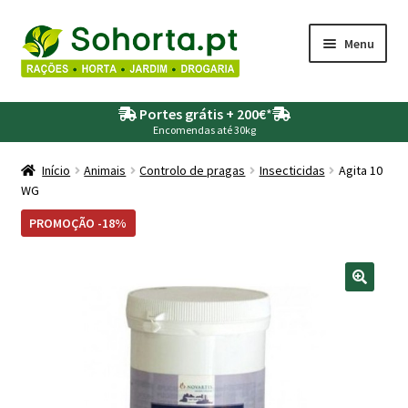
Ir
Saltar
Menu
para
para
a
o
Maximi
Agricultura
navegação
conteúdo
Portes grátis + 200€
*
submen
Encomendas até 30kg
Maximi
Animais
submen
Início
Animais
Controlo de pragas
Insecticidas
Agita 10
WG
Maximi
Drogaria
submen
PROMOÇÃO -18%
Maximi
Depósitos – Fossas
submen
Maximi
Jardim
submen
Maximi
Piscinas
submen
Maximi
Rega