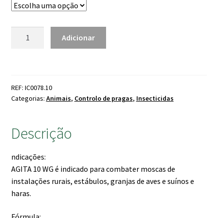
era:
é:
48.90 €.
39.90 €.
Quantidade
Adicionar
de
Agita
10
WG
REF: IC0078.10
Categorias:
Animais
,
Controlo de pragas
,
Insecticidas
Descrição
ndicações:
AGITA 10 WG é indicado para combater moscas de
instalações rurais, estábulos, granjas de aves e suínos e
haras.
Fórmula: