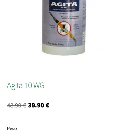
submen
Agita 10 WG
O
O
48.90
€
39.90
€
preço
preço
original
atual
Peso