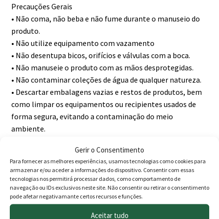
Precauções Gerais
• Não coma, não beba e não fume durante o manuseio do
produto.
• Não utilize equipamento com vazamento
• Não desentupa bicos, orifícios e válvulas com a boca.
• Não manuseie o produto com as mãos desprotegidas.
• Não contaminar coleções de água de qualquer natureza.
• Descartar embalagens vazias e restos de produtos, bem
como limpar os equipamentos ou recipientes usados de
forma segura, evitando a contaminação do meio
ambiente.
• Pincelar o produto sempre fora do alcance dos animais
Gerir o Consentimento
domésticos.
Para fornecer as melhores experiências, usamos tecnologias como cookies para
• Conservar fora do alcance de crianças, pessoas
armazenar e/ou aceder a informações do dispositivo. Consentir com essas
desprotegidas e animais domésticos.
tecnologias nos permitirá processar dados, como comportamento de
navegação ou IDs exclusivos neste site. Não consentir ou retirar o consentimento
• Conservar o produto na embalagem original, ao abrigo
pode afetar negativamante certos recursos e funções.
do sol, chuva e umidade, a temperatura abaixo de 30ºC.
• Não use o produto fora do prazo de validade.
Aceitar tudo