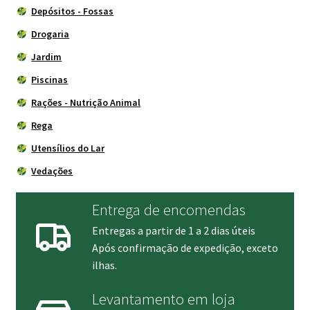
Depósitos - Fossas
Drogaria
Jardim
Piscinas
Rações - Nutrição Animal
Rega
Utensílios do Lar
Vedações
Entrega de encomendas
Entregas a partir de 1 a 2 dias úteis
Após confirmação de expedição, exceto
ilhas.
Levantamento em loja