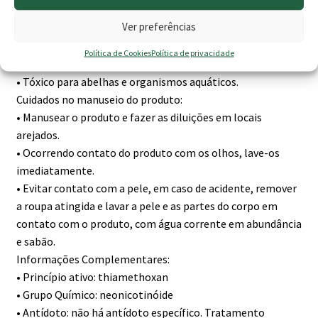
• Não guardar ou aplicar junto de alimentos, ração animal,
Ver preferências
bebidas, medicamentos e produtos de higiene doméstica.
• Em caso de intoxicação humana, chamar imediatamente
Política de Cookies
Política de privacidade
um médico.
• Tóxico para abelhas e organismos aquáticos.
Cuidados no manuseio do produto:
• Manusear o produto e fazer as diluições em locais
arejados.
• Ocorrendo contato do produto com os olhos, lave-os
imediatamente.
• Evitar contato com a pele, em caso de acidente, remover
a roupa atingida e lavar a pele e as partes do corpo em
contato com o produto, com água corrente em abundância
e sabão.
Informações Complementares:
• Princípio ativo: thiamethoxan
• Grupo Químico: neonicotinóide
• Antídoto: não há antídoto específico. Tratamento