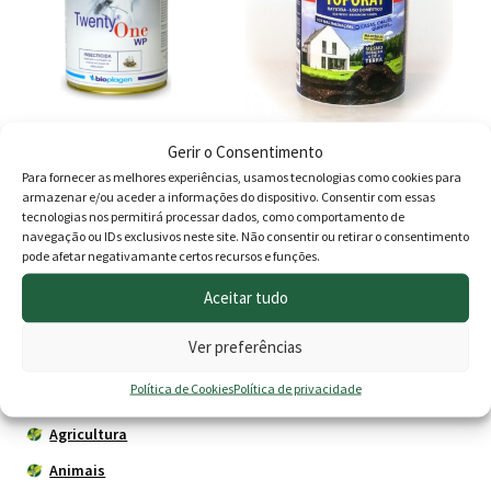
multiple
variants.
The
options
may
Gerir o Consentimento
be
Twenty One Bioplagen (
Toporat isco (toupeiras)
Para fornecer as melhores experiências, usamos tecnologias como cookies para
chosen
Inseticida Moscas )
armazenar e/ou aceder a informações do dispositivo. Consentir com essas
on
tecnologias nos permitirá processar dados, como comportamento de
Price
O
O
29.90
€
–
99.90
€
10.50
€
9.80
€
navegação ou IDs exclusivos neste site. Não consentir ou retirar o consentimento
the
pode afetar negativamante certos recursos e funções.
range:
preço
preço
product
Ver opções
Adicionar
page
Aceitar tudo
29.90 €
original
atual
through
era:
é:
Ver preferências
99.90 €
10.50 €.
9.80 €
Produtos
Política de Cookies
Política de privacidade
Agricultura
Animais