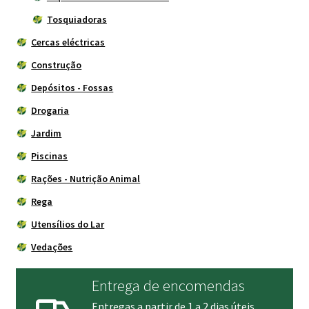
Tosquiadoras
Cercas eléctricas
Construção
Depósitos - Fossas
Drogaria
Jardim
Piscinas
Rações - Nutrição Animal
Rega
Utensílios do Lar
Vedações
Entrega de encomendas
Entregas a partir de 1 a 2 dias úteis