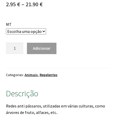
Price
2.95
€
–
21.90
€
range:
2.95 €
MT
through
21.90 €
Quantidade
Adicionar
de
Rede
Anti
Pássaros
Categorias:
Animais
,
Repelentes
Descrição
Redes anti pássaros, utilizadas em várias culturas, como
árvores de fruto, alfaces, etc..