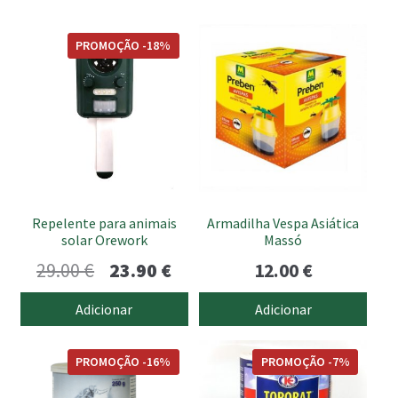
PROMOÇÃO -18%
Repelente para animais
Armadilha Vespa Asiática
solar Orework
Massó
O
O
29.00
€
23.90
€
12.00
€
preço
preço
Adicionar
Adicionar
original
atual
This
era:
é:
PROMOÇÃO -16%
PROMOÇÃO -7%
product
29.00 €.
23.90 €.
has