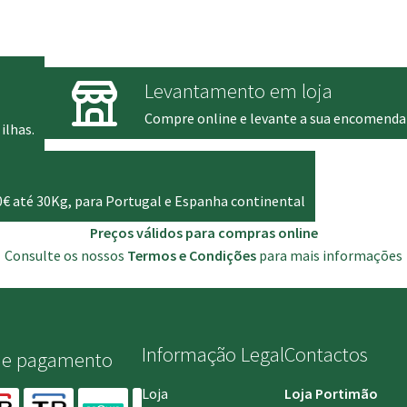
é:
.
63.70 €.
Levantamento em loja
Compre online e levante a sua encomenda
ilhas.
0€ até 30Kg, para Portugal e Espanha continental
Preços válidos para compras online
Consulte os nossos
Termos e Condições
para mais informações
Informação Legal
Contactos
de pagamento
Loja
Loja Portimão