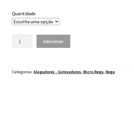
range:
0.09 €
Quantidade
through
7.50 €
Quantidade
Adicionar
de
Alagador
bubbler
regulável
Categorias:
Alagadores - Gotejadores
,
Micro Rega
,
Rega
0-
70
l/h