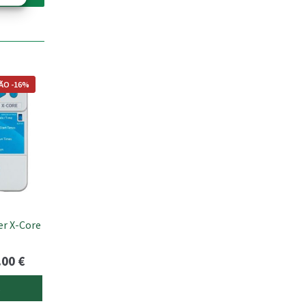
ÃO -16%
r X-Core
Price
.00
€
range:
s
69.00 €