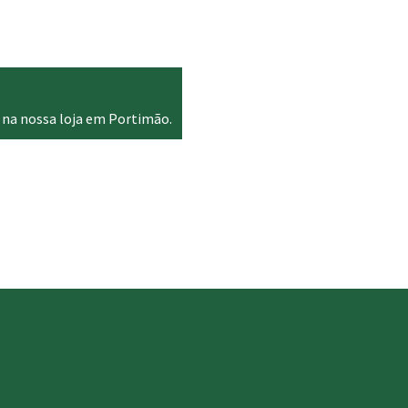
through
108.00 €
 na nossa loja em Portimão.