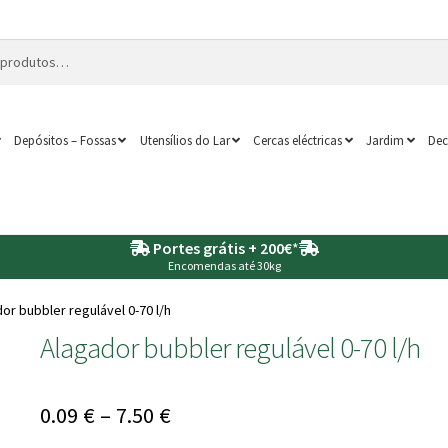
Depósitos – Fossas
Utensílios do Lar
Cercas eléctricas
Jardim
Dec
Portes grátis + 200€
*
Encomendas até 30kg
or bubbler regulável 0-70 l/h
Alagador bubbler regulável 0-70 l/h
Price
0.09
€
–
7.50
€