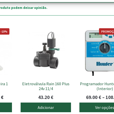
roduto podem deixar opinião.
This
 -10%
PROMOÇ
product
has
multiple
variants.
The
options
may
be
chosen
ira 1
Eletroválvula Rain 160 Plus
Programador Hunte
on
24v 11/4
(Interior)
the
product
O
0
€
43.20
€
69.00
€
–
108
page
preço
Adicionar
Ver opçõe
l
atual