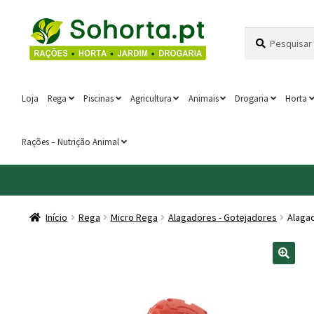
Ir
Saltar
Pesquisar
Pesquisa
para
para
por:
a
o
navegação
conteúdo
Loja
Rega
Piscinas
Agricultura
Animais
Drogaria
Horta
Rações – Nutrição Animal
Início
Rega
Micro Rega
Alagadores - Gotejadores
Alagad