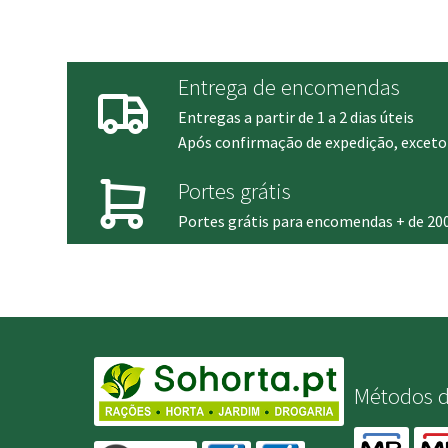
through
era:
0.35 €
70.95 €
Entrega de encomendas
Entregas a partir de 1 a 2 dias úteis
Após confirmação de expedição, exceto 
Portes grátis
Portes grátis para encomendas + de 20
Métodos 