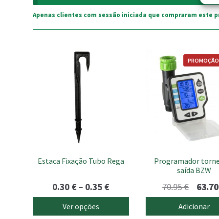
Apenas clientes com sessão iniciada que compraram este p
This
PROMOÇÃO
product
has
multiple
variants.
The
options
may
be
chosen
Estaca Fixação Tubo Rega
Programador torne
on
saída BZW
the
product
Price
O
0.30
€
–
0.35
€
70.95
€
63.7
page
range:
preço
Ver opções
Adicionar
0.30 €
origina