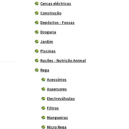
Cercas eléctricas
Construção
Depósitos - Fossas
Drogaria
Jardim
Piscinas
Rações - Nutrição Animal
Rega
Acessórios
Aspersores
Electroválvulas
Filtros
Mangueiras
Micro Rega