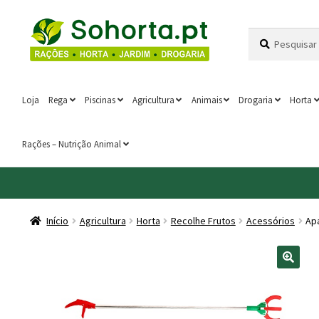
Ir
Saltar
Pesquisar
Pesquisa
para
para
por:
a
o
navegação
conteúdo
Loja
Rega
Piscinas
Agricultura
Animais
Drogaria
Horta
Rações – Nutrição Animal
Início
Agricultura
Horta
Recolhe Frutos
Acessórios
Ap