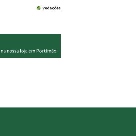
Vedações
 na nossa loja em Portimão.