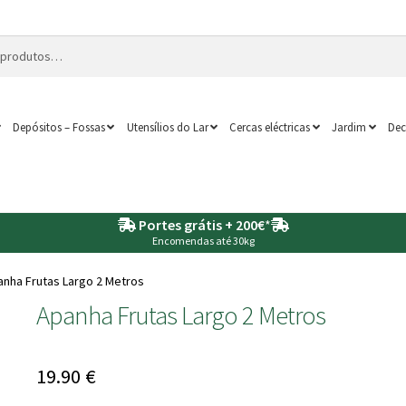
Depósitos – Fossas
Utensílios do Lar
Cercas eléctricas
Jardim
Dec
Portes grátis + 200€
*
Encomendas até 30kg
anha Frutas Largo 2 Metros
Apanha Frutas Largo 2 Metros
19.90
€