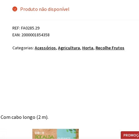
Produto não disponível
REF: FA0285.29
EAN: 2000001854358
Categorias:
Acessórios
,
Agricultura
,
Horta
,
Recolhe Frutos
o. Com cabo longo (2 m).
PROMOÇ