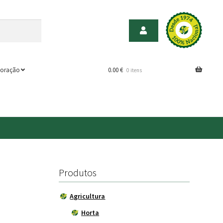
oração
0.00
€
0 itens
Produtos
Agricultura
Horta