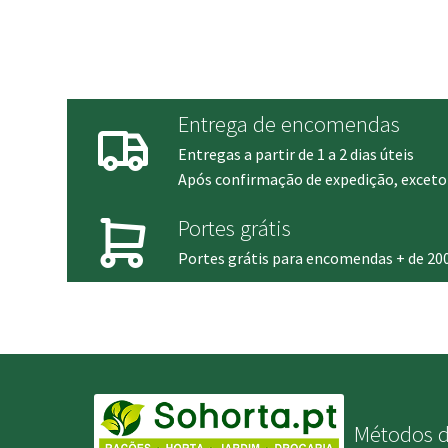
Entrega de encomendas
Entregas a partir de 1 a 2 dias úteis
Após confirmação de expedição, exceto 
Portes grátis
Portes grátis para encomendas + de 20
Métodos 