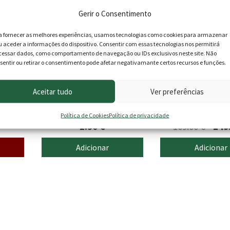
Gerir o Consentimento
a fornecer as melhores experiências, usamos tecnologias como cookies para armazenar
u aceder a informações do dispositivo. Consentir com essas tecnologias nos permitirá
cessar dados, como comportamento de navegação ou IDs exclusivos neste site. Não
sentir ou retirar o consentimento pode afetar negativamante certos recursos e funções.
Aceitar tudo
Ver preferências
100ml
Ervilha Lincoln
Módulo X2 Wand
Hunter
Política de Cookies
Política de privacidade
O
1.90
€
169.00
€
149
preç
Adicionar
Adicionar
origi
era:
169.0