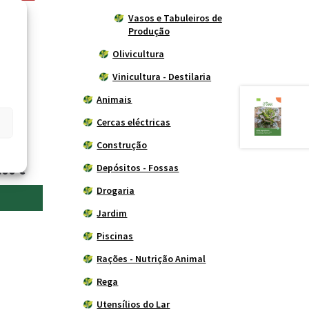
Vasos e Tabuleiros de
Produção
Olivicultura
Vinicultura - Destilaria
Animais
Cercas eléctricas
 Wi-Fi
Construção
O
.00
€
Depósitos - Fossas
o
preço
Drogaria
nal
atual
Jardim
é:
Piscinas
0 €.
149.00 €.
Rações - Nutrição Animal
Rega
Utensílios do Lar