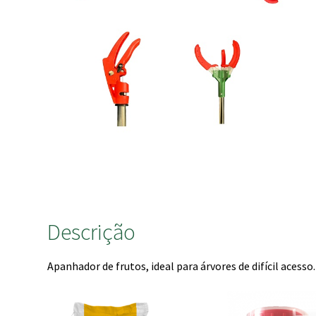
Descrição
Apanhador de frutos, ideal para árvores de difícil acess
This
product