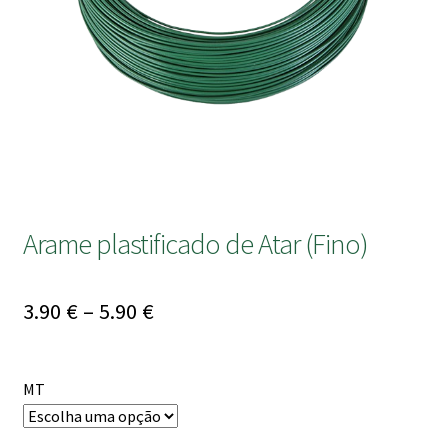
submen
Arame plastificado de Atar (Fino)
Price
3.90
€
–
5.90
€
range:
3.90 €
MT
through