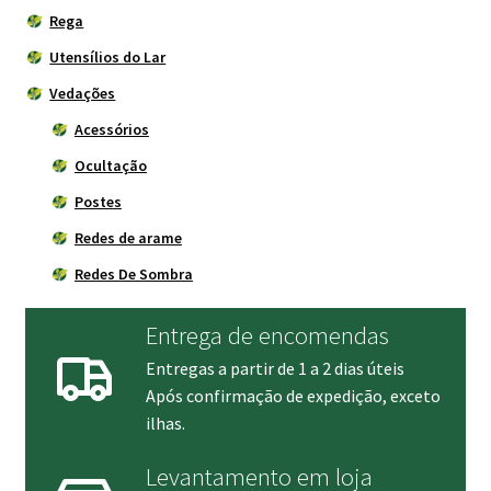
Rega
Utensílios do Lar
Vedações
Acessórios
Ocultação
Postes
Redes de arame
Redes De Sombra
Entrega de encomendas
Entregas a partir de 1 a 2 dias úteis
Após confirmação de expedição, exceto
ilhas.
Levantamento em loja