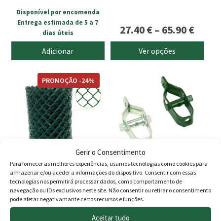
the
preço
preço
Disponível por encomenda
product
Entrega estimada de 5 a 7
original
atual
Price
27.40
€
–
65.90
€
page
dias úteis
era:
é:
range
Adicionar
Ver opções
7.45 €.
5.95 €.
27.40
This
This
thro
PROMOÇÃO -24%
product
product
65.90
has
has
multiple
multiple
variants.
variants.
The
The
options
options
Gerir o Consentimento
may
may
Para fornecer as melhores experiências, usamos tecnologias como cookies para
be
be
armazenar e/ou aceder a informações do dispositivo. Consentir com essas
Rede malha elástica
Esticador Ramada
tecnologias nos permitirá processar dados, como comportamento de
chosen
chosen
plastificada verde 50 x 14 x
navegação ou IDs exclusivos neste site. Não consentir ou retirar o consentimento
on
on
11 (Rolo 25mts)
pode afetar negativamante certos recursos e funções.
the
the
Price
Price
36.75
€
–
134.00
€
0.60
€
–
0.90
€
Aceitar tudo