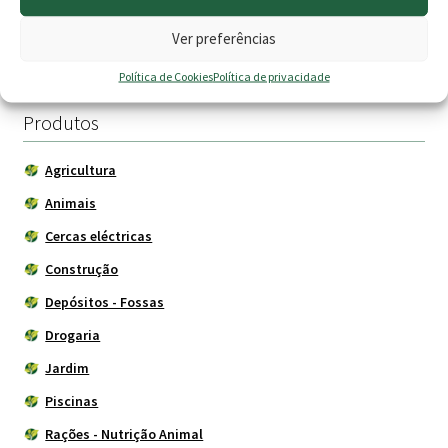
product
product
range:
range:
page
page
Ver opções
Ver opções
Ver preferências
36.75 €
0.60 €
Política de Cookies
Política de privacidade
through
throu
134.00 €
0.90 €
Produtos
Agricultura
Animais
Cercas eléctricas
Construção
Depósitos - Fossas
Drogaria
Jardim
Piscinas
Rações - Nutrição Animal