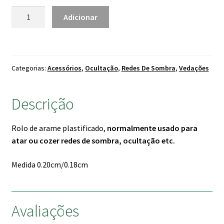
5.90 €
Quantidade
Adicionar
de
Arame
plastificado
de
Categorias:
Acessórios
,
Ocultação
,
Redes De Sombra
,
Vedações
Atar
(Fino)
Descrição
Rolo de arame plastificado,
normalmente usado para
atar ou cozer redes de sombra, ocultação etc.
Medida 0.20cm/0.18cm
Avaliações