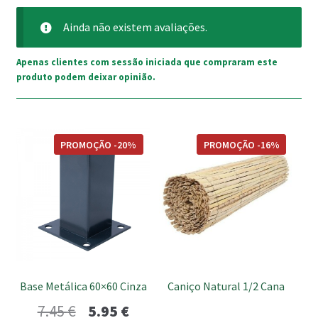
Ainda não existem avaliações.
Apenas clientes com sessão iniciada que compraram este
produto podem deixar opinião.
This
PROMOÇÃO -20%
PROMOÇÃO -16%
product
has
multiple
variants.
The
options
may
be
Base Metálica 60×60 Cinza
Caniço Natural 1/2 Cana
chosen
O
O
7.45
€
5.95
€
on