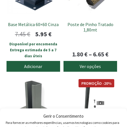
options
may
be
Base Metálica 60×60 Cinza
Poste de Pinho Tratado
chosen
1,80mt
O
O
7.45
€
5.95
€
on
the
preço
preço
Disponível por encomenda
product
Entrega estimada de 5 a 7
original
atual
Price
1.80
€
–
6.65
€
page
dias úteis
era:
é:
range:
Adicionar
Ver opções
7.45 €.
5.95 €.
1.80 €
This
throu
PROMOÇÃO -20%
product
6.65 €
has
multiple
variants.
The
Gerir o Consentimento
options
Para fornecer as melhores experiências, usamos tecnologias como cookies para