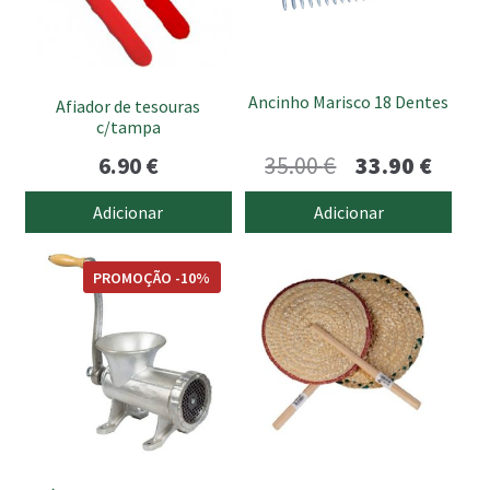
Ancinho Marisco 18 Dentes
Afiador de tesouras
c/tampa
O
O
6.90
€
35.00
€
33.90
€
preço
preço
Adicionar
Adicionar
original
atual
era:
é:
PROMOÇÃO -10%
35.00 €.
33.90 