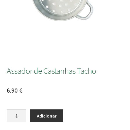
submen
Assador de Castanhas Tacho
6.90
€
Quantidade
Adicionar
de
Assador