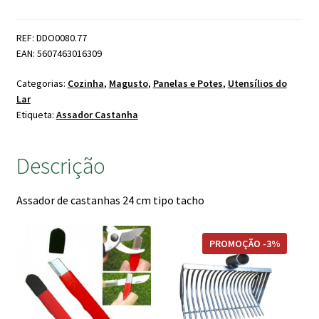
de
Castanhas
REF: DDO0080.77
Tacho
EAN: 5607463016309
Categorias:
Cozinha
,
Magusto
,
Panelas e Potes
,
Utensílios do
Lar
Etiqueta:
Assador Castanha
Descrição
Assador de castanhas 24 cm tipo tacho
PROMOÇÃO -3%