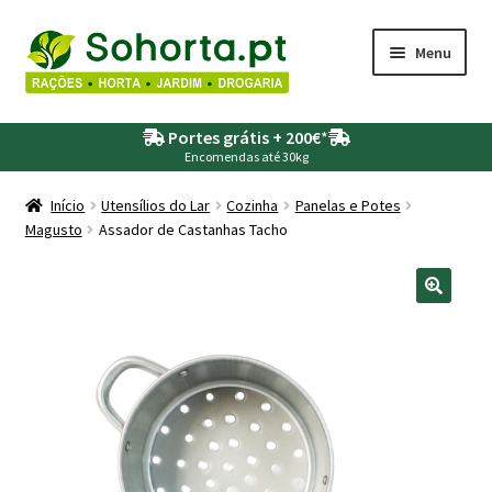
Ir
Saltar
Menu
para
para
a
o
Maximi
Agricultura
navegação
conteúdo
Portes grátis + 200€
*
submen
Encomendas até 30kg
Maximi
Animais
submen
Início
Utensílios do Lar
Cozinha
Panelas e Potes
Magusto
Assador de Castanhas Tacho
Maximi
Drogaria
submen
Maximi
Depósitos – Fossas
submen
Maximi
Jardim
submen
Maximi
Piscinas
submen
Maximi
Rega