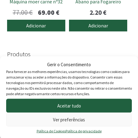
Máquina moer carne nº32
Abano para Fogareiro
O
O
77.00
€
69.00
€
2.20
€
preço
preço
Adicionar
Adicionar
original
atual
era:
é:
77.00 €.
69.00 €.
Produtos
Gerir o Consentimento
Agricultura
Para fornecer as melhores experiências, usamos tecnologias como cookies para
armazenar e/ou aceder a informações do dispositivo. Consentir com essas
Animais
tecnologias nos permitirá processar dados, como comportamento de
navegação ou IDs exclusivos neste site. Não consentir ou retirar o consentimento
Cercas eléctricas
pode afetar negativamante certos recursos e funções.
Construção
Aceitar tudo
Depósitos - Fossas
Ver preferências
Drogaria
Jardim
Política de Cookies
Política de privacidade