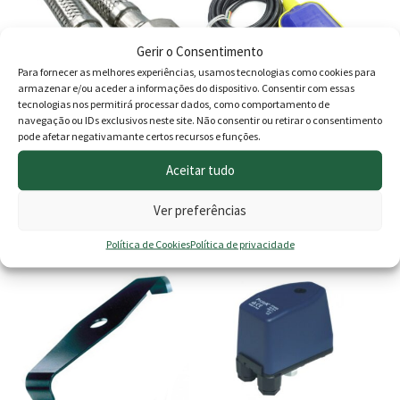
multiple
multiple
variants.
variants.
Gerir o Consentimento
The
The
Para fornecer as melhores experiências, usamos tecnologias como cookies para
options
options
armazenar e/ou aceder a informações do dispositivo. Consentir com essas
may
may
tecnologias nos permitirá processar dados, como comportamento de
navegação ou IDs exclusivos neste site. Não consentir ou retirar o consentimento
be
be
pode afetar negativamante certos recursos e funções.
Ligação Flexível Malha Aço
Interruptor de nível
chosen
chosen
Fêmea / Fêmea 1″
Aceitar tudo
on
on
Price
Price
15.00
€
–
17.90
€
7.90
€
–
24.90
€
the
the
Ver preferências
range:
range
product
product
Ver opções
Ver opções
page
page
15.00 €
7.90 €
Política de Cookies
Política de privacidade
through
throu
17.90 €
24.90 