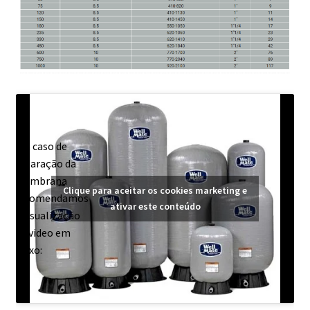
Em caso de
reparação da
membrana
Clique para aceitar os cookies marketing e
recomendamos
ativar este conteúdo
a visualização
do video em
baixo: