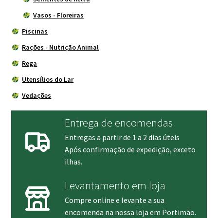
Vasos - Floreiras
Piscinas
Rações - Nutrição Animal
Rega
Utensílios do Lar
Vedações
Entrega de encomendas
Entregas a partir de 1 a 2 dias úteis
Após confirmação de expedição, exceto
ilhas.
Levantamento em loja
Compre online e levante a sua
encomenda na nossa loja em Portimão.