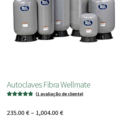
submen
Autoclaves Fibra Wellmate
(
1
avaliação de cliente)
Classificado
1
com
5.00
em
Price
235.00
€
–
1,004.00
€
5 com base
range:
em
classificação