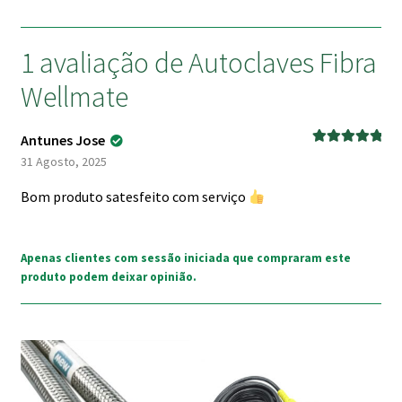
1 avaliação de
Autoclaves Fibra
Wellmate
Antunes Jose
Avaliação
5
31 Agosto, 2025
de 5
Bom produto satesfeito com serviço
Apenas clientes com sessão iniciada que compraram este
produto podem deixar opinião.
This
This
product
product
has
has