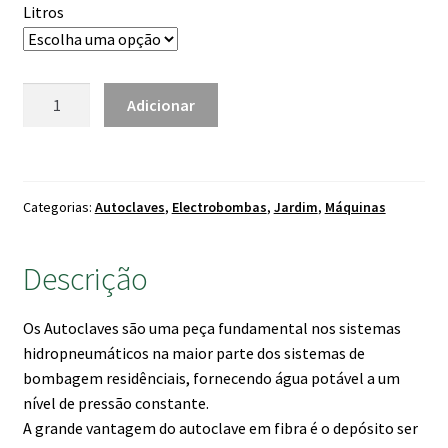
235.00 €
Litros
de cliente
through
1,004.00 €
Quantidade
Adicionar
de
Autoclaves
Fibra
Wellmate
Categorias:
Autoclaves
,
Electrobombas
,
Jardim
,
Máquinas
Descrição
Os Autoclaves são uma peça fundamental nos sistemas
hidropneumáticos na maior parte dos sistemas de
bombagem residênciais, fornecendo água potável a um
nível de pressão constante.
A grande vantagem do autoclave em fibra é o depósito ser