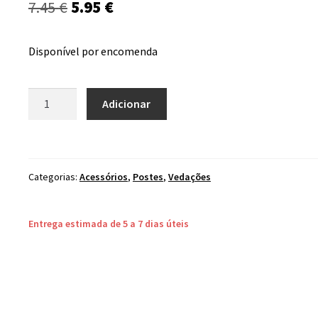
O
O
7.45
€
5.95
€
preço
preço
Disponível por encomenda
original
atual
era:
é:
Quantidade
Adicionar
7.45 €.
5.95 €.
de
Base
Metálica
60x60
Categorias:
Acessórios
,
Postes
,
Vedações
Verde
Entrega estimada de 5 a 7 dias úteis