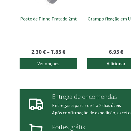
be
chosen
Poste de Pinho Tratado 2mt
Grampo fixação em U
on
the
product
page
Price
2.30
€
–
7.85
€
6.95
€
range:
Ver opções
Adicionar
2.30 €
through
7.85 €
Entrega de encomendas
Entregas a partir de 1 a 2 dias úteis
Após confirmação de expedição, exceto 
Portes grátis