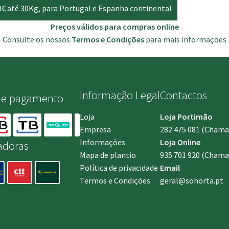
0€ até 30Kg, para Portugal e Espanha continental
Preços válidos para compras online
Consulte os nossos
Termos e Condições
para mais informações
Informação Legal
Contactos
de pagamento
Loja
Loja Portimão
Empresa
282 475 081
(Chamada
Informações
Loja Online
adoras
Mapa de plantio
935 701 920
(Chamad
Política de privacidade
Email
Termos e Condições
geral@sohorta.pt