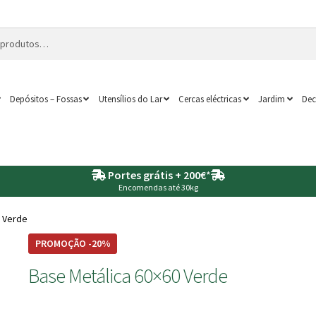
Depósitos – Fossas
Utensílios do Lar
Cercas eléctricas
Jardim
Dec
Portes grátis + 200€
*
Encomendas até 30kg
0 Verde
PROMOÇÃO -20%
Base Metálica 60×60 Verde