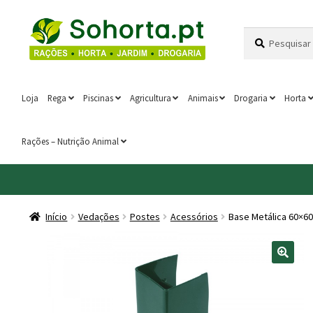
Ir
Saltar
Pesquisar
Pesquisa
para
para
por:
a
o
navegação
conteúdo
Loja
Rega
Piscinas
Agricultura
Animais
Drogaria
Horta
Rações – Nutrição Animal
Início
Vedações
Postes
Acessórios
Base Metálica 60×6