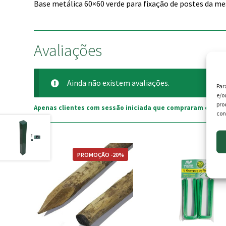
Base metálica 60×60 verde para fixação de postes da m
Avaliações
Ainda não existem avaliações.
Par
e/o
pro
Apenas clientes com sessão iniciada que compraram este p
con
This
PROMOÇÃO -20%
product
has
multiple
variants.
The
options
may