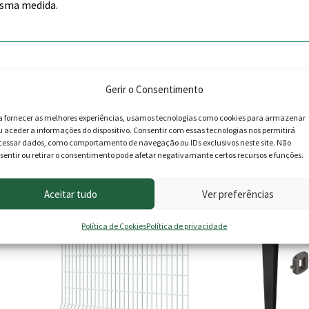
esma medida.
Gerir o Consentimento
a fornecer as melhores experiências, usamos tecnologias como cookies para armazenar
u aceder a informações do dispositivo. Consentir com essas tecnologias nos permitirá
cessar dados, como comportamento de navegação ou IDs exclusivos neste site. Não
roduto podem deixar opinião.
sentir ou retirar o consentimento pode afetar negativamante certos recursos e funções.
Aceitar tudo
Ver preferências
This
This
PROMOÇÃO -15%
product
product
Política de Cookies
Política de privacidade
has
has
multiple
multiple
variants.
variants.
The
The
options
options
may
may