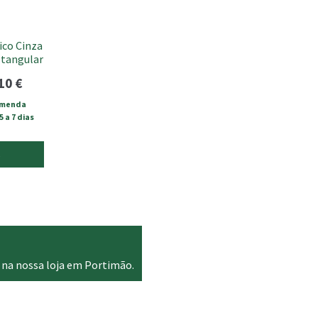
ico Cinza
etangular
Price
.10
€
range:
omenda
 a 7 dias
10.50 €
through
s
28.10 €
 na nossa loja em Portimão.