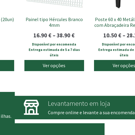
be
be
chosen
chosen
 (20un)
Painel tipo Hércules Branco
Poste 60 x 40 Metál
on
on
4mm
com Abraçadeira R
the
the
product
product
Price
16.90
€
–
38.90
€
10.50
€
–
28
page
page
range:
Disponível por encomenda
Disponível por enc
Entrega estimada de 5 a 7 dias
Entrega estimada de 5
16.90 €
úteis
úteis
through
Ver opções
Ver opçõe
38.90 €
Levantamento em loja
Compre online e levante a sua encomenda
ilhas.