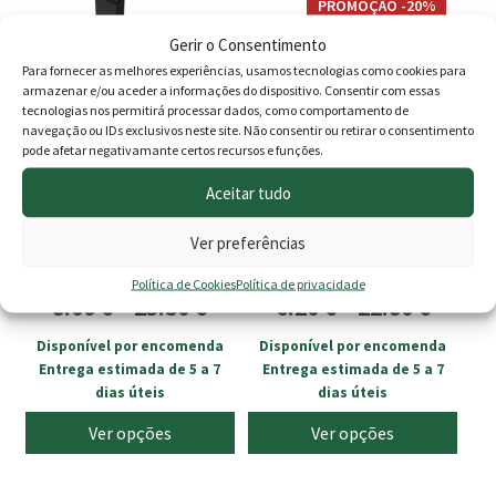
through
thro
PROMOÇÃO -20%
product
product
27.00 €
115.0
Gerir o Consentimento
has
has
Para fornecer as melhores experiências, usamos tecnologias como cookies para
multiple
multiple
armazenar e/ou aceder a informações do dispositivo. Consentir com essas
variants.
variants.
tecnologias nos permitirá processar dados, como comportamento de
The
The
navegação ou IDs exclusivos neste site. Não consentir ou retirar o consentimento
pode afetar negativamante certos recursos e funções.
options
options
may
may
Aceitar tudo
be
be
Poste 60 x 40 Metálico
Poste 60 x 60 Metálico
chosen
chosen
Ver preferências
Cinza com Abraçadeira
Cinza com Abraçadeira
on
on
Simples
Simples
Política de Cookies
Política de privacidade
the
the
Price
Price
8.00
€
–
23.50
€
6.20
€
–
22.80
€
product
product
range:
range
Disponível por encomenda
Disponível por encomenda
page
page
Entrega estimada de 5 a 7
Entrega estimada de 5 a 7
8.00 €
6.20 €
dias úteis
dias úteis
through
throu
Ver opções
Ver opções
23.50 €
22.80 