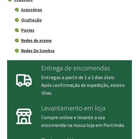
Acessórios
Ocultação
Postes
Redes de arame
Redes De Sombra
Entrega de encomendas
Entregas a partir de 1 a 2 dias úteis
Após confirmação de expedição, exceto
ilhas.
Levantamento em loja
Compre online e levante a sua
encomenda na nossa loja em Portimão.