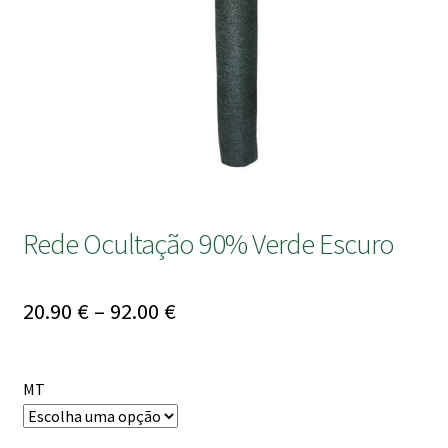
submen
Rede Ocultação 90% Verde Escuro
Price
20.90
€
–
92.00
€
range:
20.90 €
MT
through