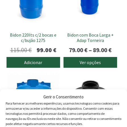
variants.
The
options
may
be
Bidon 220lts c/2 bocas e
Bidon com Boca Larga +
chosen
c/bujão 1275
Adap Torneira
on
O
O
Price
115.00
€
99.00
€
79.00
€
–
89.00
€
the
preço
preço
range
product
Adicionar
Ver opções
page
original
atual
79.00
This
This
era:
é:
thro
product
product
115.00 €.
99.00 €.
89.00
has
has
multiple
multiple
Gerir o Consentimento
variants.
variants.
Para fornecer as melhores experiências, usamos tecnologias como cookies para
armazenar e/ou aceder a informações do dispositivo. Consentir com essas
The
The
tecnologias nos permitirá processar dados, como comportamento de
options
options
navegação ou IDs exclusivos neste site. Não consentir ou retirar o consentimento
pode afetar negativamante certos recursos e funções.
may
may