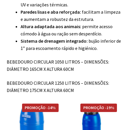
UV e variações térmicas.
Paredes lisas e aba reforçada:
facilitam a limpeza
e aumentam a robustez da estrutura.
Altura adaptada aos animais:
permite acesso
cómodo à água ou ração sem desperdício.
Sistema de drenagem integrado:
bujão inferior de
1” para escoamento rápido e higiénico.
BEBEDOURO CIRCULAR 1050 LITROS – DIMENSÕES:
DIÂMETRO 165CM X ALTURA 60CM
BEBEDOURO CIRCULAR 1250 LITROS – DIMENSÕES:
DIÂMETRO 175CM X ALTURA 60CM
This
PROMOÇÃO -14%
PROMOÇÃO -19%
product
has
multiple