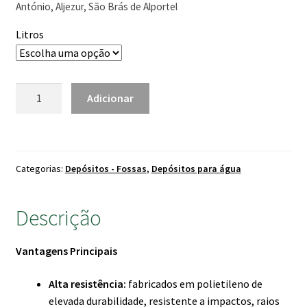
through
António, Aljezur, São Brás de Alportel
339.00 €
Litros
Quantidade
Adicionar
de
Bebedouro
Circular
Categorias:
Depósitos - Fossas
,
Depósitos para água
Descrição
Vantagens Principais
Alta resistência:
fabricados em polietileno de
elevada durabilidade, resistente a impactos, raios