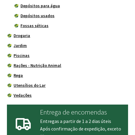
Depósitos para água
Depósitos usados
Fossas séticas
Drogaria
Jardim
Piscinas
Rações - Nutrição Animal
Rega
Utensílios do Lar
Vedações
Entrega de encomendas
Entregas a partir de 1 a 2 dias úteis
Após confirmação de expedição, exceto