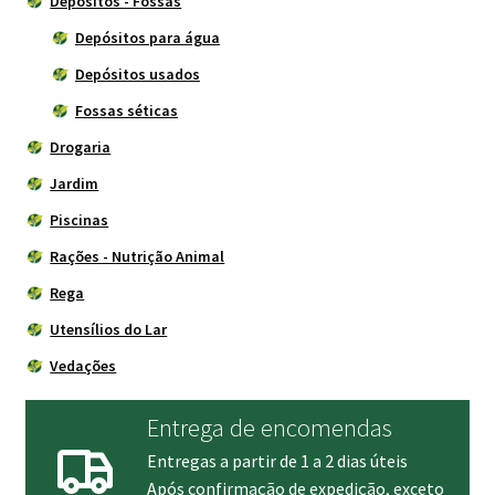
Depósitos - Fossas
Depósitos para água
Depósitos usados
Fossas séticas
Drogaria
Jardim
Piscinas
Rações - Nutrição Animal
Rega
Utensílios do Lar
Vedações
Entrega de encomendas
Entregas a partir de 1 a 2 dias úteis
Após confirmação de expedição, exceto