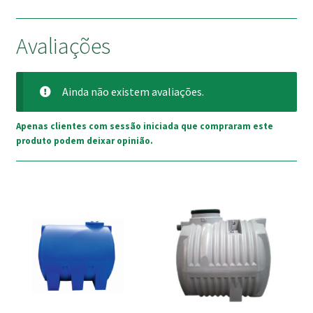
Avaliações
Ainda não existem avaliações.
Apenas clientes com sessão iniciada que compraram este
produto podem deixar opinião.
This
This
product
product
has
has
multiple
multiple
variants.
variants.
The
The
options
options