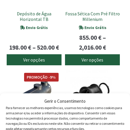
may
may
be
be
Depósito de Água
Fossa Sética Com Pré Filtro
chosen
chosen
Horizontal TB
Millenium
on
on
Envio Grátis
Envio Grátis
the
the
855.00
€
–
product
product
Price
Price
page
page
198.00
€
–
520.00
€
2,016.00
€
range:
range:
Ver opções
Ver opções
198.00 €
855.00 €
This
This
through
through
PROMOÇÃO -9%
product
product
520.00 €
2,016.00
has
has
multiple
multiple
Gerir o Consentimento
variants.
variants.
Para fornecer as melhores experiências, usamos tecnologias como cookies para
The
The
armazenar e/ou aceder a informações do dispositivo. Consentir com essas
options
options
tecnologias nos permitirá processar dados, como comportamento de
may
may
navegação ou IDs exclusivos neste site. Não consentir ou retirar o consentimento
pode afetar negativamante certos recursos e funções.