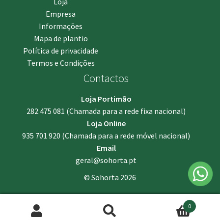
Loja
Empresa
Informações
Mapa de plantio
Política de privacidade
Termos e Condições
Contactos
Loja Portimão
282 475 081
(Chamada para a rede fixa nacional)
Loja Online
935 701 920
(Chamada para a rede móvel nacional)
Email
geral@sohorta.pt
© Sohorta 2026
0
Pesquisar
Pesquisa