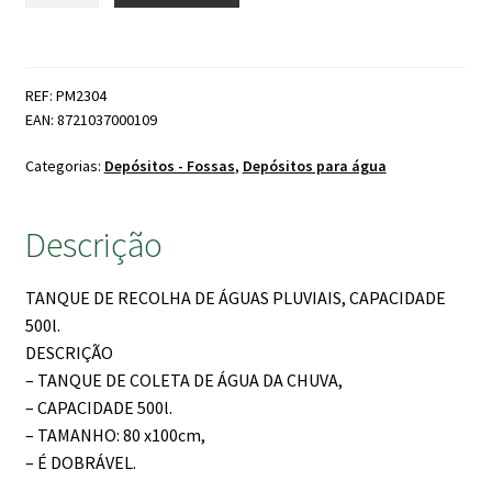
Contentor
Para
Recolha
REF: PM2304
de
EAN: 8721037000109
Água
500lt
Categorias:
Depósitos - Fossas
,
Depósitos para água
Descrição
TANQUE DE RECOLHA DE ÁGUAS PLUVIAIS, CAPACIDADE
500l.
DESCRIÇÃO
– TANQUE DE COLETA DE ÁGUA DA CHUVA,
– CAPACIDADE 500l.
– TAMANHO: 80 x100cm,
– É DOBRÁVEL.