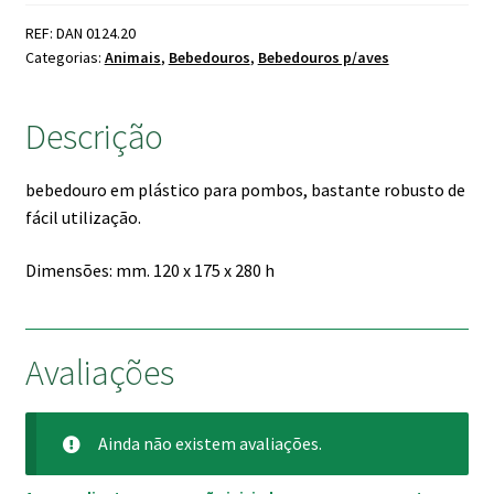
era:
é:
REF: DAN 0124.20
4.40 €.
3.90 €.
Categorias:
Animais
,
Bebedouros
,
Bebedouros p/aves
Descrição
bebedouro em plástico para pombos, bastante robusto de
fácil utilização.
Dimensões: mm. 120 x 175 x 280 h
Avaliações
Ainda não existem avaliações.