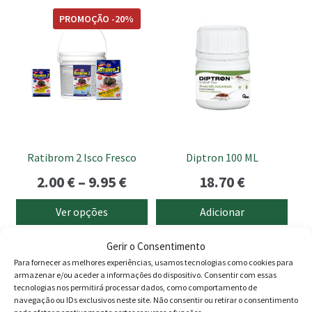
This
era:
é:
PROMOÇÃO -20%
product
11.90 €.
10.90 €.
has
multiple
variants.
The
options
may
be
Ratibrom 2 Isco Fresco
Diptron 100 ML
chosen
Price
2.00
€
–
9.95
€
18.70
€
on
the
range:
Ver opções
Adicionar
product
2.00 €
page
Gerir o Consentimento
through
Para fornecer as melhores experiências, usamos tecnologias como cookies para
9.95 €
Produtos
armazenar e/ou aceder a informações do dispositivo. Consentir com essas
tecnologias nos permitirá processar dados, como comportamento de
navegação ou IDs exclusivos neste site. Não consentir ou retirar o consentimento
Agricultura