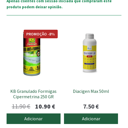
Apenas clientes com sessão iniciada que compraram este
produto podem deixar opinião.
PROMOÇÃO -8%
KB Granulado Formigas
Diacigen Max 50ml
Cipermetrina 250 GR
O
O
11.90
€
10.90
€
7.50
€
preço
preço
Adicionar
Adicionar
original
atual