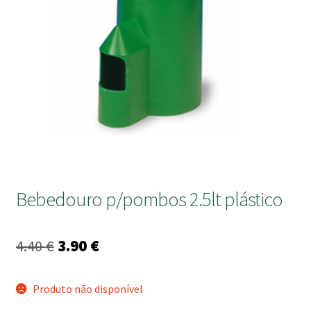
submen
Bebedouro p/pombos 2.5lt plástico
O
O
4.40
€
3.90
€
preço
preço
Produto não disponível
original
atual