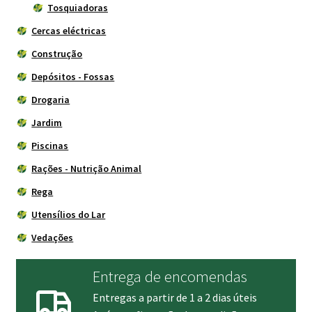
Tosquiadoras
Cercas eléctricas
Construção
Depósitos - Fossas
Drogaria
Jardim
Piscinas
Rações - Nutrição Animal
Rega
Utensílios do Lar
Vedações
Entrega de encomendas
Entregas a partir de 1 a 2 dias úteis