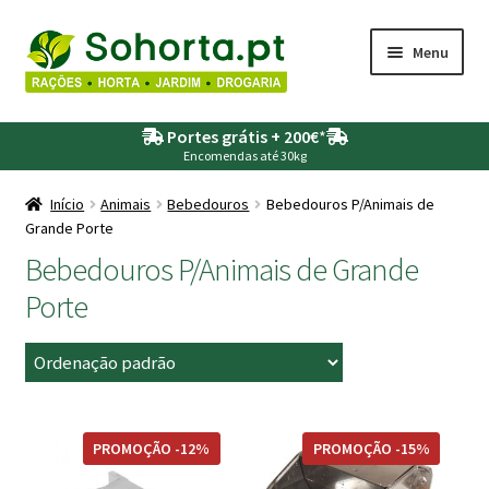
Ir
Saltar
Menu
para
para
a
o
Maximi
Agricultura
navegação
conteúdo
Portes grátis + 200€
*
submen
Encomendas até 30kg
Maximi
Animais
submen
Início
Animais
Bebedouros
Bebedouros P/Animais de
Grande Porte
Maximi
Drogaria
submen
Bebedouros P/Animais de Grande
Maximi
Depósitos – Fossas
Porte
submen
Maximi
Jardim
submen
Maximi
Piscinas
submen
PROMOÇÃO -12%
PROMOÇÃO -15%
Maximi
Rega