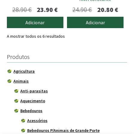
O
O
O
O
28.90
€
23.90
€
24.90
€
20.80
€
preço
preço
preço
preço
Adicionar
Adicionar
original
atual
original
atual
A mostrar todos os 6 resultados
era:
é:
era:
é:
28.90 €.
23.90 €.
24.90 €.
20.80 
Produtos
Agricultura
Animais
Anti-parasitas
Aquecimento
Bebedouros
Acessórios
Bebedouros P/Animais de Grande Porte