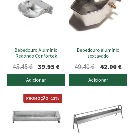
submen
Bebedouro Alumínio
Bebedouro alumínio
Redondo Confortek
sextavado
O
O
O
O
45.45
€
39.95
€
49.40
€
42.00
€
preço
preço
preço
preço
Adicionar
Adicionar
original
atual
original
atual
era:
é:
era:
é:
PROMOÇÃO -13%
45.45 €.
39.95 €.
49.40 €.
42.00 