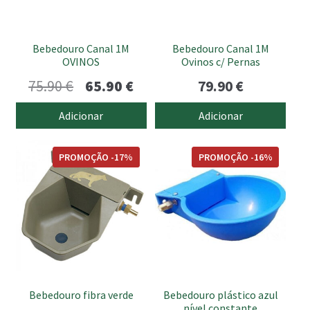
Bebedouro Canal 1M
Bebedouro Canal 1M
OVINOS
Ovinos c/ Pernas
O
O
75.90
€
65.90
€
79.90
€
preço
preço
Adicionar
Adicionar
original
atual
era:
é:
PROMOÇÃO -17%
PROMOÇÃO -16%
75.90 €.
65.90 €.
Bebedouro fibra verde
Bebedouro plástico azul
nível constante