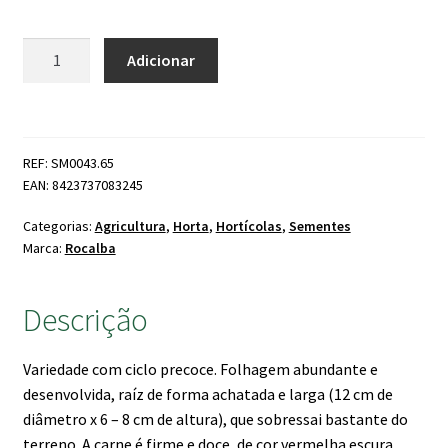
Quantidade
Adicionar
de
Beterraba
de
Mesa
REF: SM0043.65
Egipto
EAN: 8423737083245
Categorias:
Agricultura
,
Horta
,
Hortícolas
,
Sementes
Marca:
Rocalba
Descrição
Variedade com ciclo precoce. Folhagem abundante e
desenvolvida, raíz de forma achatada e larga (12 cm de
diâmetro x 6 – 8 cm de altura), que sobressai bastante do
terreno. A carne é firme e doce, de cor vermelha escura