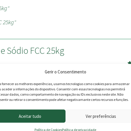
5kg"
C 25kg"
e Sódio FCC 25kg
A
Gerir o Consentimento
de
a fornecer as melhores experiências, usamos tecnologias como cookies para armazenar
u aceder a informações do dispositivo. Consentir com essas tecnologias nos permitirá
cessar dados, como comportamento de navegação ou IDs exclusivos neste site. Não
sentir ou retirar o consentimento pode afetar negativamante certos recursos e funções.
Av
Aceitar tudo
Ver preferências
4
Política de Cookies
Política de privacidade