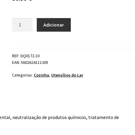
em 5 com
base em
classificaçõe
Quantidade
s de clientes
Adicionar
de
Bicarbonato
De
Sódio
REF: DQ0172.10
FCC
EAN: 5602624111305
25kg
Categorias:
Cozinha
,
Utensílios do Lar
ental, neutralização de produtos químicos, tratamento de