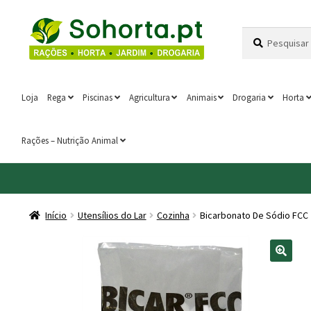
Ir
Saltar
Pesquisar
Pesquisa
para
para
por:
a
o
navegação
conteúdo
Loja
Rega
Piscinas
Agricultura
Animais
Drogaria
Horta
Rações – Nutrição Animal
Início
Utensílios do Lar
Cozinha
Bicarbonato De Sódio FCC