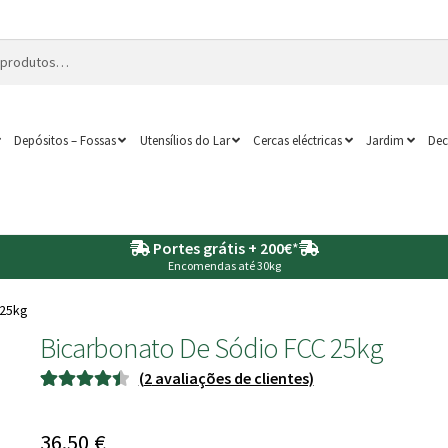
Depósitos – Fossas
Utensílios do Lar
Cercas eléctricas
Jardim
Dec
Portes grátis + 200€
*
Encomendas até 30kg
 25kg
Bicarbonato De Sódio FCC 25kg
(
2
avaliações de clientes)
Classificado
2
com
4.50
36.50
€