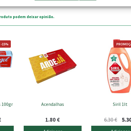
roduto podem deixar opinião.
 -15%
PROMOÇ
s 100gr
Acendalhas
Siril 1lt
O
O
€
1.80
€
6.30
€
5.3
preço
preç