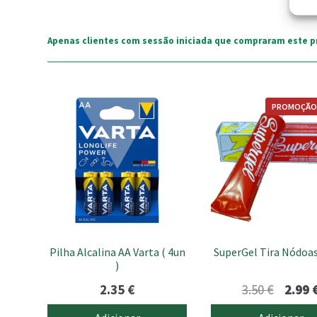
Apenas clientes com sessão iniciada que compraram este p
PROMOÇÃO
Pilha Alcalina AA Varta ( 4un
SuperGel Tira Nódoa
)
O
2.35
€
3.50
€
2.99
preço