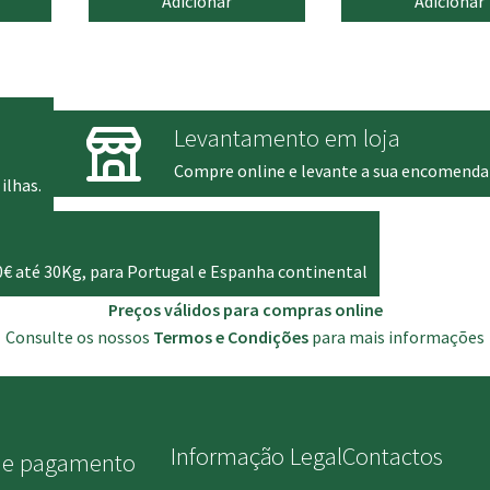
Adicionar
Adicionar
l
atual
origi
é:
era:
2.99 €.
6.30 
Levantamento em loja
Compre online e levante a sua encomenda
ilhas.
0€ até 30Kg, para Portugal e Espanha continental
Preços válidos para compras online
Consulte os nossos
Termos e Condições
para mais informações
Informação Legal
Contactos
de pagamento