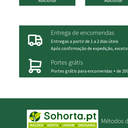
Adicionar
Adicionar
origina
era:
3.50 €.
Entrega de encomendas
Entregas a partir de 1 a 2 dias úteis
Após confirmação de expedição, exceto 
Portes grátis
Portes grátis para encomendas + de 20
Métodos 