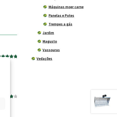
Máquinas moer carne
Panelas e Potes
Trempes a gás
Jardim
Magusto
Vassouras
Vedações
valiação
5
 5
aliação
de 5