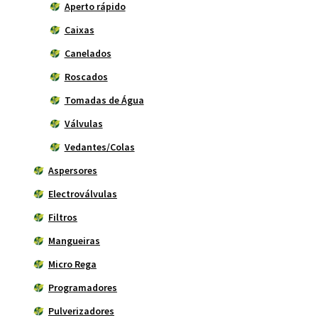
Aperto rápido
Caixas
Canelados
Roscados
Tomadas de Água
Válvulas
Vedantes/Colas
Aspersores
Electroválvulas
Filtros
Mangueiras
Micro Rega
Programadores
Pulverizadores