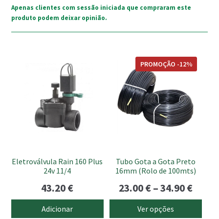
Apenas clientes com sessão iniciada que compraram este
produto podem deixar opinião.
This
PROMOÇÃO -12%
product
has
multiple
variants.
The
options
may
be
Eletroválvula Rain 160 Plus
Tubo Gota a Gota Preto
chosen
24v 11/4
16mm (Rolo de 100mts)
on
Price
43.20
€
23.00
€
–
34.90
€
the
range
product
Adicionar
Ver opções
page