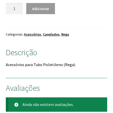
2.50 €
Quantidade
Adicionar
de
Canhão
Macho
Polietileno
Categorias:
Acessórios
,
Canelados
,
Rega
Descrição
Acessórios para Tubo Polietileno (Rega)
Avaliações
Ainda não existem avaliações.