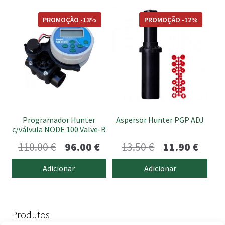
23.00
thro
PROMOÇÃO -13%
PROMOÇÃO -12%
34.90
Programador Hunter
Aspersor Hunter PGP ADJ
c/válvula NODE 100 Valve-B
O
O
O
O
110.00
€
96.00
€
13.50
€
11.90
€
preço
preço
preço
preço
Adicionar
Adicionar
original
atual
original
atual
era:
é:
era:
é:
110.00 €.
96.00 €.
13.50 €.
11.90 
Produtos