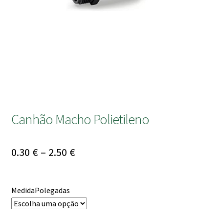
submen
Canhão Macho Polietileno
Price
0.30
€
–
2.50
€
range:
0.30 €
MedidaPolegadas
through