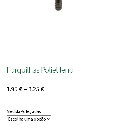
submen
Forquilhas Polietileno
Price
1.95
€
–
3.25
€
range:
1.95 €
MedidaPolegadas
through