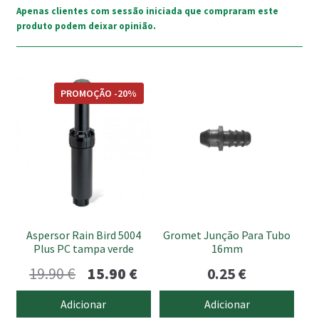
Apenas clientes com sessão iniciada que compraram este
produto podem deixar opinião.
PROMOÇÃO -20%
Aspersor Rain Bird 5004
Gromet Junção Para Tubo
Plus PC tampa verde
16mm
O
O
19.90
€
15.90
€
0.25
€
preço
preço
Adicionar
Adicionar