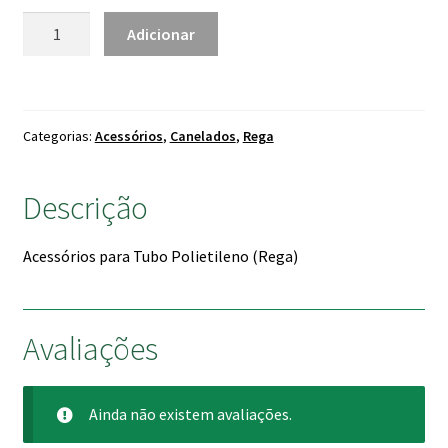
3.25 €
Quantidade
Adicionar
de
Forquilhas
Polietileno
Categorias:
Acessórios
,
Canelados
,
Rega
Descrição
Acessórios para Tubo Polietileno (Rega)
Avaliações
Ainda não existem avaliações.