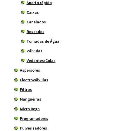
Aperto rápido
Caixas
Canelados
Roscados
Tomadas de Água
Válvulas
Vedantes/Colas
Aspersores
Electroválvulas
Filtros
Mangueiras
Micro Rega
Programadores
Pulverizadores