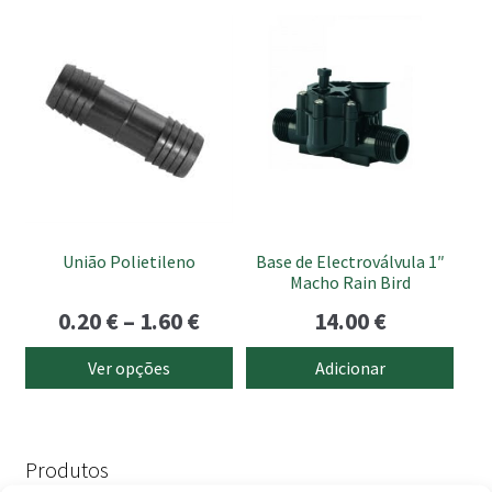
original
atual
This
era:
é:
product
19.90 €.
15.90 €.
has
multiple
variants.
The
options
may
be
União Polietileno
Base de Electroválvula 1″
chosen
Macho Rain Bird
on
Price
0.20
€
–
1.60
€
14.00
€
the
range:
product
Ver opções
Adicionar
page
0.20 €
through
1.60 €
Produtos