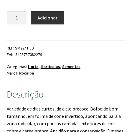
Quantidade
Adicionar
de
Cebola
Temprana
Babosa
REF: SM2241.59
EAN: 8423737082279
Categorias:
Horta
,
Hortícolas
,
Sementes
Marca:
Rocalba
Descrição
Variedade de dias curtos, de ciclo precoce. Bolbo de bom
tamanho, em forma de cone invertido, apontando para a
zona radicular, com poucas camadas exteriores de cor
cobre e carne branca. Aptidão para a conservação: 3 meses.