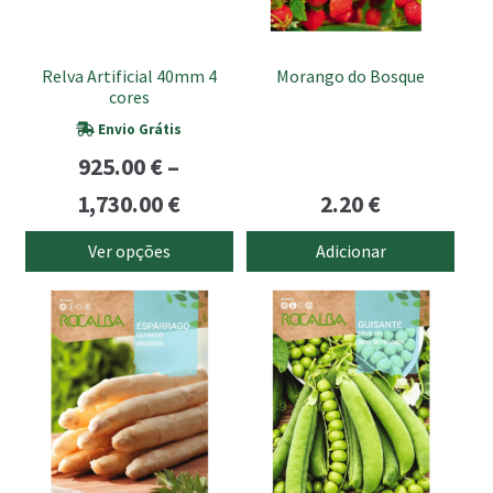
options
may
be
Relva Artificial 40mm 4
Morango do Bosque
chosen
cores
on
Envio Grátis
the
925.00
€
–
product
Price
page
1,730.00
€
2.20
€
range:
Ver opções
Adicionar
925.00 €
through
1,730.00 €