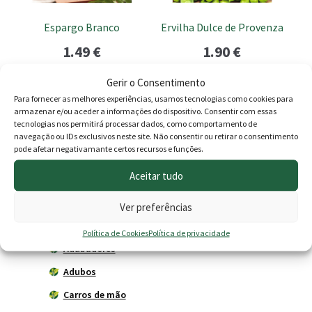
Espargo Branco
Ervilha Dulce de Provenza
1.49
€
1.90
€
Adicionar
Adicionar
Gerir o Consentimento
Para fornecer as melhores experiências, usamos tecnologias como cookies para
armazenar e/ou aceder a informações do dispositivo. Consentir com essas
tecnologias nos permitirá processar dados, como comportamento de
navegação ou IDs exclusivos neste site. Não consentir ou retirar o consentimento
Produtos
pode afetar negativamante certos recursos e funções.
Aceitar tudo
Agricultura
Horta
Ver preferências
Acessórios
Política de Cookies
Política de privacidade
Adubadores
Adubos
Carros de mão