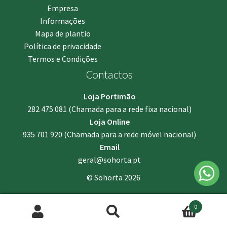
Empresa
Informações
Mapa de plantio
Política de privacidade
Termos e Condições
Contactos
Loja Portimão
282 475 081
(Chamada para a rede fixa nacional)
Loja Online
935 701 920
(Chamada para a rede móvel nacional)
Email
geral@sohorta.pt
© Sohorta 2026
0
Pesquisar
Pesquisa