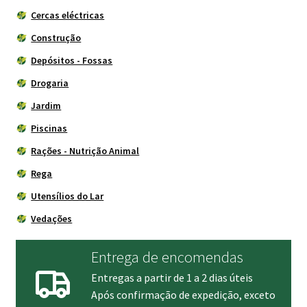
Cercas eléctricas
Construção
Depósitos - Fossas
Drogaria
Jardim
Piscinas
Rações - Nutrição Animal
Rega
Utensílios do Lar
Vedações
Entrega de encomendas
Entregas a partir de 1 a 2 dias úteis
Após confirmação de expedição, exceto